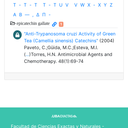
T
-
T
-
T
T
-
T
U
V
V
W
X
-
X
Y
Z
Α
Β
—
,
Δ
Π
-
epicatechin gallate
1
"Anti-Trypanosoma cruzi Activity of Green
Tea (Camellia sinensis) Catechins"
(2004)
Paveto, C.;Güida, M.C.;Esteva, M.I.
(
...
)Torres, H.N. Antimicrobial Agents and
Chemotherapy. 48(1):69-74
Facultad de Ciencias Exactas y Naturales -