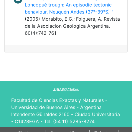
Loncopuè trough: An episodic tectonic
behaviour, Neuquén Andes (37°-39°S) "
(2005) Morabito, E.G.; Folguera, A. Revista
de la Asociacion Geologica Argentina.
60(4):742-761
Facultad de Ciencias Exactas y Naturales -
Universidad de Buenos Aires - Argentina
Intendente Güiraldes 2160 - Ciudad Universitaria
- C1428EGA - Tel. (54 11) 5285-8274