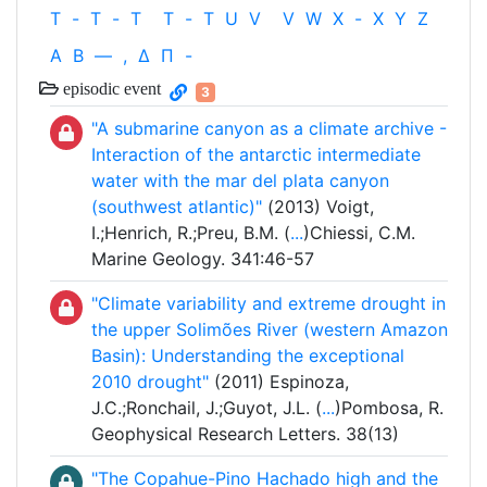
T
-
T
-
T
T
-
T
U
V
V
W
X
-
X
Y
Z
Α
Β
—
,
Δ
Π
-
episodic event
3
"A submarine canyon as a climate archive -
Interaction of the antarctic intermediate
water with the mar del plata canyon
(southwest atlantic)"
(2013) Voigt,
I.;Henrich, R.;Preu, B.M. (
...
)Chiessi, C.M.
Marine Geology. 341:46-57
"Climate variability and extreme drought in
the upper Solimões River (western Amazon
Basin): Understanding the exceptional
2010 drought"
(2011) Espinoza,
J.C.;Ronchail, J.;Guyot, J.L. (
...
)Pombosa, R.
Geophysical Research Letters. 38(13)
"The Copahue-Pino Hachado high and the