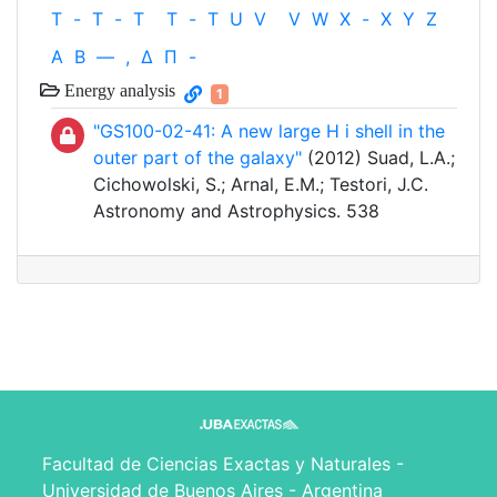
T
-
T
-
T
T
-
T
U
V
V
W
X
-
X
Y
Z
Α
Β
—
,
Δ
Π
-
Energy analysis
1
"GS100-02-41: A new large H i shell in the
outer part of the galaxy"
(2012) Suad, L.A.;
Cichowolski, S.; Arnal, E.M.; Testori, J.C.
Astronomy and Astrophysics. 538
Facultad de Ciencias Exactas y Naturales -
Universidad de Buenos Aires - Argentina