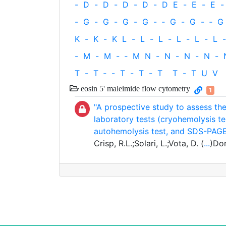
-
D
-
D
-
D
-
D
-
D
E
-
E
-
E
-
-
G
-
G
-
G
-
G
-
‐
G
-
G
-
‐
G
K
-
K
-
K
L
-
L
-
L
-
L
-
L
-
L
-
-
M
-
M
-
‐
M
N
-
N
-
N
-
N
-
T
-
T
‐
-
T
-
T
-
T
T
-
T
U
V
eosin 5' maleimide flow cytometry
1
"A prospective study to assess the
laboratory tests (cryohemolysis te
autohemolysis test, and SDS-PAGE)
Crisp, R.L.;Solari, L.;Vota, D. (
...
)Do