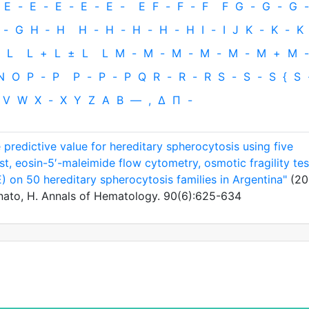
E
-
E
-
E
-
E
-
E
-
E
F
-
F
-
F
F
G
-
G
-
G
-
-
G
H
‐
H
H
-
H
-
H
-
H
-
H
I
-
I
J
K
-
K
-
K
L
L
+
L
±
L
L
M
-
M
-
M
-
M
-
M
-
M
+
M
-
N
O
P
-
P
P
-
P
-
P
Q
R
-
R
-
R
S
-
S
-
S
{
S
V
W
X
-
X
Y
Z
Α
Β
—
,
Δ
Π
-
 predictive value for hereditary spherocytosis using five
st, eosin-5′-maleimide flow cytometry, osmotic fragility tes
 on 50 hereditary spherocytosis families in Argentina"
(20
nato, H. Annals of Hematology. 90(6):625-634