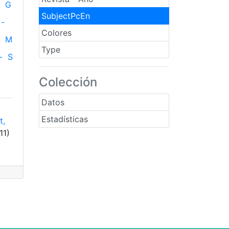
G
SubjectPcEn
-
Colores
M
Type
-
S
Colección
Datos
Estadísticas
t,
11)