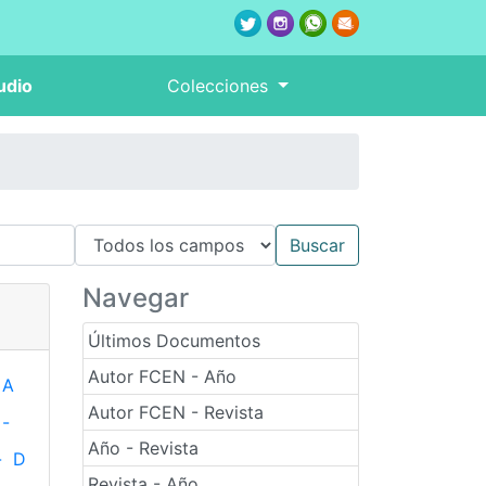
udio
Colecciones
Navegar
Últimos Documentos
Autor FCEN - Año
A
Autor FCEN - Revista
-
Año - Revista
-
D
Revista - Año