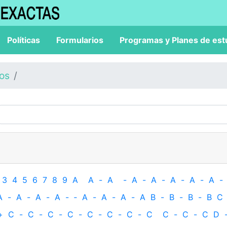
Políticas
Formularios
Programas y Planes de est
los
3
4
5
6
7
8
9
A
A
-
A
-
A
-
A
-
A
-
A
-
A
-
A
-
A
-
A
-
A
-
‐
A
-
A
-
A
-
A
B
-
B
-
B
-
B
C
+
C
-
C
-
C
-
C
-
C
-
C
-
C
-
C
C
-
C
-
C
D