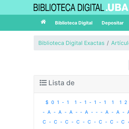
Biblioteca Digital
Depositar
Biblioteca Digital Exactas
Artícu
Lista de
$
0
1
-
1
1
-
1
-
1
-
1
1
1
2
-
A
-
A
-
A
-
‐
A
-
‐
-
A
-
A
-
C
-
C
-
C
-
C
-
C
-
C
-
C
-
C