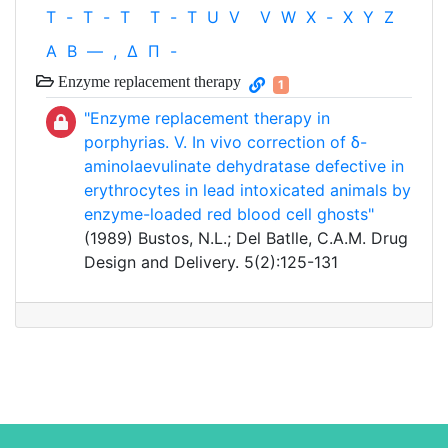
T
-
T
-
T
T
-
T
U
V
V
W
X
-
X
Y
Z
Α
Β
—
,
Δ
Π
-
Enzyme replacement therapy
1
"Enzyme replacement therapy in
porphyrias. V. In vivo correction of δ-
aminolaevulinate dehydratase defective in
erythrocytes in lead intoxicated animals by
enzyme-loaded red blood cell ghosts"
(1989) Bustos, N.L.; Del Batlle, C.A.M. Drug
Design and Delivery. 5(2):125-131