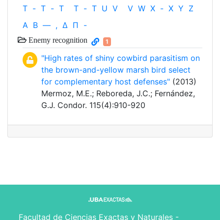
T
-
T
-
T
T
-
T
U
V
V
W
X
-
X
Y
Z
Α
Β
—
,
Δ
Π
-
Enemy recognition
1
"High rates of shiny cowbird parasitism on
the brown-and-yellow marsh bird select
for complementary host defenses"
(2013)
Mermoz, M.E.; Reboreda, J.C.; Fernández,
G.J. Condor. 115(4):910-920
Facultad de Ciencias Exactas y Naturales -