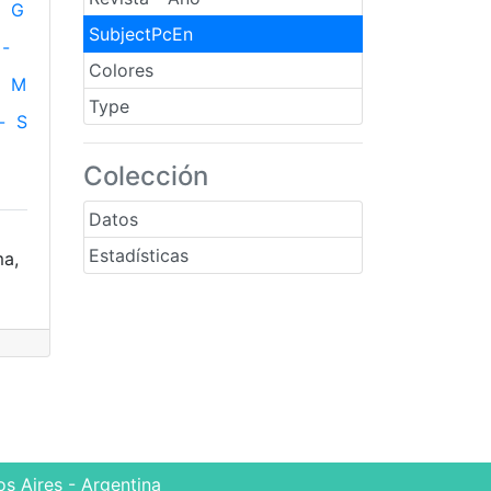
G
SubjectPcEn
-
Colores
M
Type
-
S
Colección
Datos
Estadísticas
ma,
s Aires - Argentina