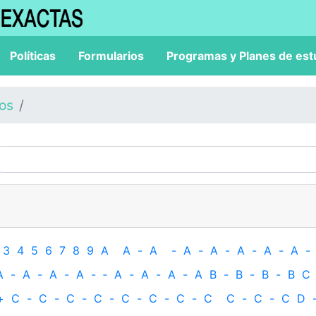
Políticas
Formularios
Programas y Planes de est
los
3
4
5
6
7
8
9
A
A
-
A
-
A
-
A
-
A
-
A
-
A
-
A
-
A
-
A
-
A
-
‐
A
-
A
-
A
-
A
B
-
B
-
B
-
B
C
+
C
-
C
-
C
-
C
-
C
-
C
-
C
-
C
C
-
C
-
C
D