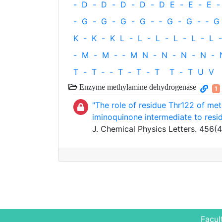
-
D
-
D
-
D
-
D
-
D
E
-
E
-
E
-
-
G
-
G
-
G
-
G
-
‐
G
-
G
-
‐
G
K
-
K
-
K
L
-
L
-
L
-
L
-
L
-
L
-
-
M
-
M
-
‐
M
N
-
N
-
N
-
N
-
T
-
T
‐
-
T
-
T
-
T
T
-
T
U
V
Enzyme methylamine dehydrogenase
1
"The role of residue Thr122 of me
iminoquinone intermediate to resi
J. Chemical Physics Letters. 456(
Facul