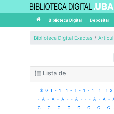
Biblioteca Digital
Depositar
Biblioteca Digital Exactas
Artícu
Lista de
$
0
1
-
1
1
-
1
-
1
-
1
1
1
2
-
A
-
A
-
A
-
‐
A
-
‐
-
A
-
A
-
C
-
C
-
C
-
C
-
C
-
C
-
C
-
C