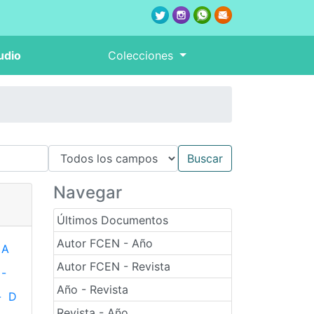
udio
Colecciones
Navegar
Últimos Documentos
Autor FCEN - Año
A
Autor FCEN - Revista
-
Año - Revista
-
D
Revista - Año