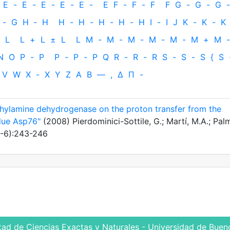
E
-
E
-
E
-
E
-
E
-
E
F
-
F
-
F
F
G
-
G
-
G
-
-
G
H
‐
H
H
-
H
-
H
-
H
-
H
I
-
I
J
K
-
K
-
K
L
L
+
L
±
L
L
M
-
M
-
M
-
M
-
M
-
M
+
M
-
N
O
P
-
P
P
-
P
-
P
Q
R
-
R
-
R
S
-
S
-
S
{
S
V
W
X
-
X
Y
Z
Α
Β
—
,
Δ
Π
-
thylamine dehydrogenase on the proton transfer from the
due Asp76"
(2008) Pierdominici-Sottile, G.; Martí, M.A.; Pal
4-6):243-246
tad de Ciencias Exactas y Naturales - Universidad de Bueno