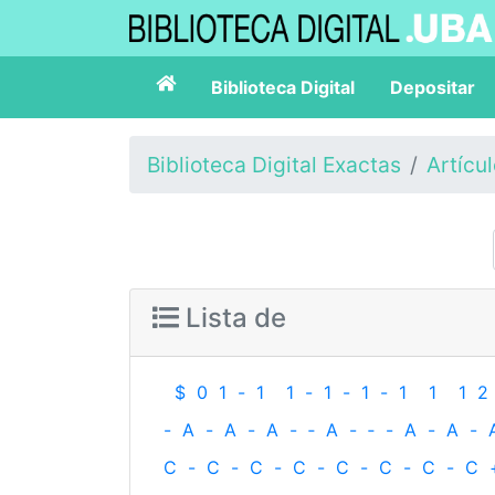
Biblioteca Digital
Depositar
Biblioteca Digital Exactas
Artícu
Lista de
$
0
1
-
1
1
-
1
-
1
-
1
1
1
2
-
A
-
A
-
A
-
‐
A
-
‐
-
A
-
A
-
C
-
C
-
C
-
C
-
C
-
C
-
C
-
C