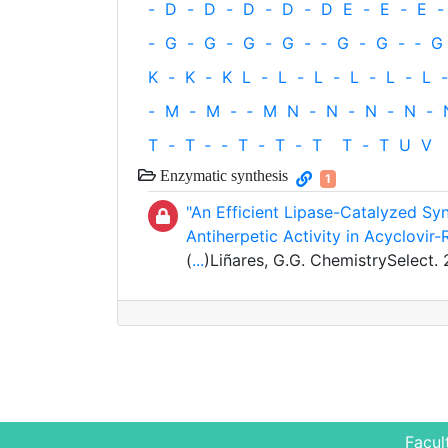
-
D
-
D
-
D
-
D
-
D
E
-
E
-
E
-
-
G
-
G
-
G
-
G
-
‐
G
-
G
-
‐
G
K
-
K
-
K
L
-
L
-
L
-
L
-
L
-
L
-
-
M
-
M
-
‐
M
N
-
N
-
N
-
N
-
T
-
T
‐
-
T
-
T
-
T
T
-
T
U
V
Enzymatic synthesis
1
"An Efficient Lipase-Catalyzed Syn
Antiherpetic Activity in Acyclovir-
(
...
)Liñares, G.G. ChemistrySelect.
Facul