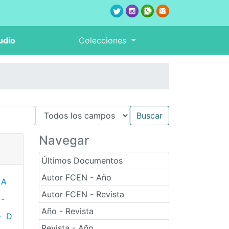
udio
Colecciones
Navegar
Últimos Documentos
Autor FCEN - Año
A
Autor FCEN - Revista
-
Año - Revista
-
D
Revista - Año