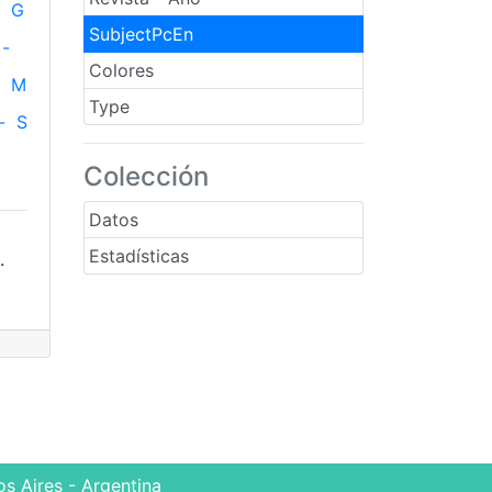
G
SubjectPcEn
-
Colores
M
Type
-
S
Colección
Datos
Estadísticas
.
s Aires - Argentina