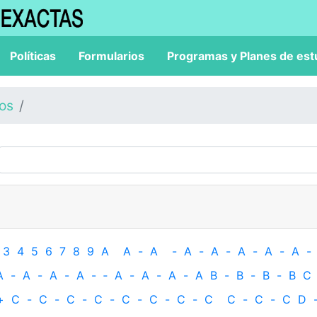
Políticas
Formularios
Programas y Planes de est
los
3
4
5
6
7
8
9
A
A
-
A
-
A
-
A
-
A
-
A
-
A
-
A
-
A
-
A
-
A
-
‐
A
-
A
-
A
-
A
B
-
B
-
B
-
B
C
+
C
-
C
-
C
-
C
-
C
-
C
-
C
-
C
C
-
C
-
C
D