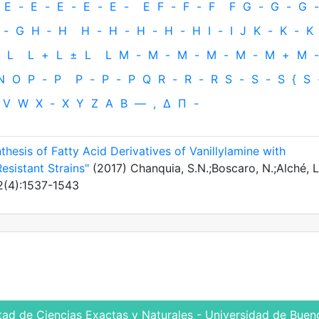
E
-
E
-
E
-
E
-
E
-
E
F
-
F
-
F
F
G
-
G
-
G
-
-
G
H
‐
H
H
-
H
-
H
-
H
-
H
I
-
I
J
K
-
K
-
K
L
L
+
L
±
L
L
M
-
M
-
M
-
M
-
M
-
M
+
M
-
N
O
P
-
P
P
-
P
-
P
Q
R
-
R
-
R
S
-
S
-
S
{
S
V
W
X
-
X
Y
Z
Α
Β
—
,
Δ
Π
-
thesis of Fatty Acid Derivatives of Vanillylamine with
Resistant Strains"
(2017) Chanquia, S.N.;Boscaro, N.;Alché, L
 2(4):1537-1543
tad de Ciencias Exactas y Naturales - Universidad de Bueno