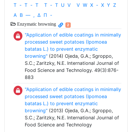
T
-
T
-
T
T
-
T
U
V
V
W
X
-
X
Y
Z
Α
Β
—
,
Δ
Π
-
Enzymatic browning
2
"Application of edible coatings in minimally
processed sweet potatoes (Ipomoea
batatas L.) to prevent enzymatic
browning"
(2014) Ojeda, G.A.; Sgroppo,
S.C.; Zaritzky, N.E. International Journal of
Food Science and Technology. 49(3):876-
883
"Application of edible coatings in minimally
processed sweet potatoes (Ipomoea
batatas L.) to prevent enzymatic
browning"
(2013) Ojeda, G.A.; Sgroppo,
S.C.; Zaritzky, N.E. International Journal of
Food Science and Technology