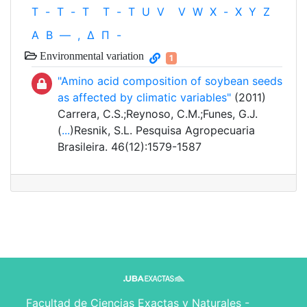
T
-
T
-
T
T
-
T
U
V
V
W
X
-
X
Y
Z
Α
Β
—
,
Δ
Π
-
Environmental variation
1
"Amino acid composition of soybean seeds
as affected by climatic variables"
(2011)
Carrera, C.S.;Reynoso, C.M.;Funes, G.J.
(
...
)Resnik, S.L. Pesquisa Agropecuaria
Brasileira. 46(12):1579-1587
Facultad de Ciencias Exactas y Naturales -