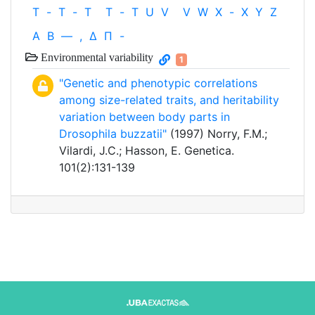
T
-
T
-
T
T
-
T
U
V
V
W
X
-
X
Y
Z
Α
Β
—
,
Δ
Π
-
Environmental variability
1
"Genetic and phenotypic correlations
among size-related traits, and heritability
variation between body parts in
Drosophila buzzatii"
(1997) Norry, F.M.;
Vilardi, J.C.; Hasson, E. Genetica.
101(2):131-139