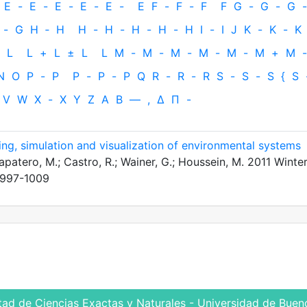
E
-
E
-
E
-
E
-
E
-
E
F
-
F
-
F
F
G
-
G
-
G
-
-
G
H
‐
H
H
-
H
-
H
-
H
-
H
I
-
I
J
K
-
K
-
K
L
L
+
L
±
L
L
M
-
M
-
M
-
M
-
M
-
M
+
M
-
N
O
P
-
P
P
-
P
-
P
Q
R
-
R
-
R
S
-
S
-
S
{
S
V
W
X
-
X
Y
Z
Α
Β
—
,
Δ
Π
-
ing, simulation and visualization of environmental systems
patero, M.; Castro, R.; Wainer, G.; Houssein, M. 2011 Winte
:997-1009
tad de Ciencias Exactas y Naturales - Universidad de Bueno