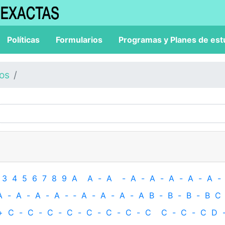
Políticas
Formularios
Programas y Planes de est
los
3
4
5
6
7
8
9
A
A
-
A
-
A
-
A
-
A
-
A
-
A
-
A
-
A
-
A
-
A
-
‐
A
-
A
-
A
-
A
B
-
B
-
B
-
B
C
+
C
-
C
-
C
-
C
-
C
-
C
-
C
-
C
C
-
C
-
C
D