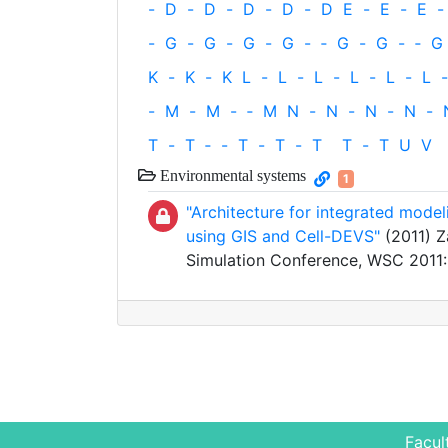
-
D
-
D
-
D
-
D
-
D
E
-
E
-
E
-
-
G
-
G
-
G
-
G
-
‐
G
-
G
-
‐
G
K
-
K
-
K
L
-
L
-
L
-
L
-
L
-
L
-
-
M
-
M
-
‐
M
N
-
N
-
N
-
N
-
T
-
T
‐
-
T
-
T
-
T
T
-
T
U
V
Environmental systems
1
"Architecture for integrated model
using GIS and Cell-DEVS"
(2011) Za
Simulation Conference, WSC 2011
Facul