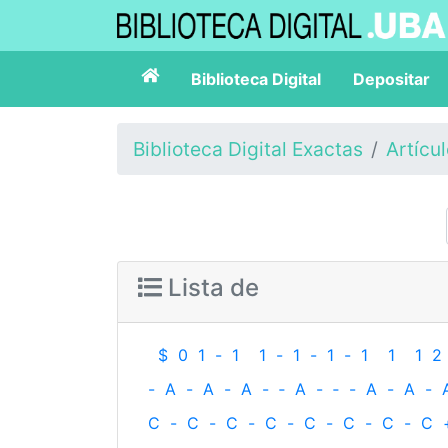
Biblioteca Digital
Depositar
Biblioteca Digital Exactas
Artícu
Lista de
$
0
1
-
1
1
-
1
-
1
-
1
1
1
2
-
A
-
A
-
A
-
‐
A
-
‐
-
A
-
A
-
C
-
C
-
C
-
C
-
C
-
C
-
C
-
C