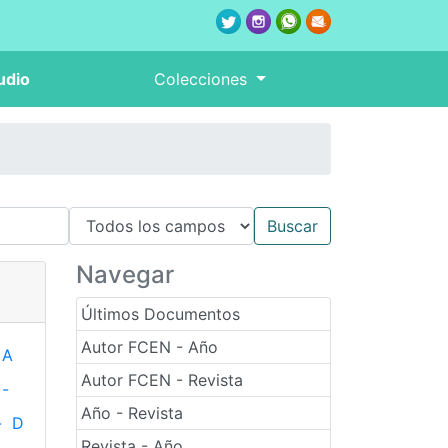
udio
Colecciones
Navegar
Últimos Documentos
Autor FCEN - Año
A
Autor FCEN - Revista
-
Año - Revista
-
D
Revista - Año