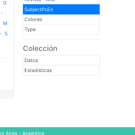
G
SubjectPcEn
-
Colores
M
Type
-
S
Colección
Datos
Estadísticas
r
s Aires - Argentina