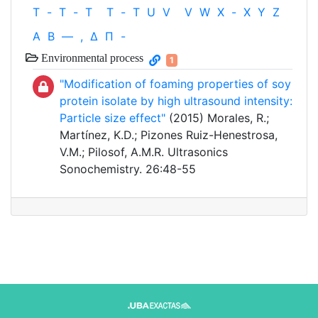
T
-
T
-
T
T
-
T
U
V
V
W
X
-
X
Y
Z
Α
Β
—
,
Δ
Π
-
Environmental process
1
"Modification of foaming properties of soy
protein isolate by high ultrasound intensity:
Particle size effect"
(2015) Morales, R.;
Martínez, K.D.; Pizones Ruiz-Henestrosa,
V.M.; Pilosof, A.M.R. Ultrasonics
Sonochemistry. 26:48-55