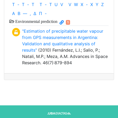
T
-
T
-
T
T
-
T
U
V
V
W
X
-
X
Y
Z
Α
Β
—
,
Δ
Π
-
Environmental prediction
1
"Estimation of precipitable water vapour
from GPS measurements in Argentina:
Validation and qualitative analysis of
results"
(2010) Fernández, L.I.; Salio, P.;
Natali, M.P.; Meza, A.M. Advances in Space
Research. 46(7):879-894