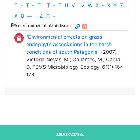
T
-
T
-
T
T
-
T
U
V
V
W
X
-
X
Y
Z
Α
Β
—
,
Δ
Π
-
environmental plant disease
1
"Environmental effects on grass-
endophyte associations in the harsh
conditions of south Patagonia"
(2007)
Victoria Novas, M.; Collantes, M.; Cabral,
D. FEMS Microbiology Ecology. 61(1):164-
173