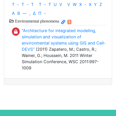
T
-
T
-
T
T
-
T
U
V
V
W
X
-
X
Y
Z
Α
Β
—
,
Δ
Π
-
Environmental phenomena
1
"Architecture for integrated modeling,
simulation and visualization of
environmental systems using GIS and Cell-
DEVS"
(2011) Zapatero, M.; Castro, R.;
Wainer, G.; Houssein, M. 2011 Winter
Simulation Conference, WSC 2011:997-
1009