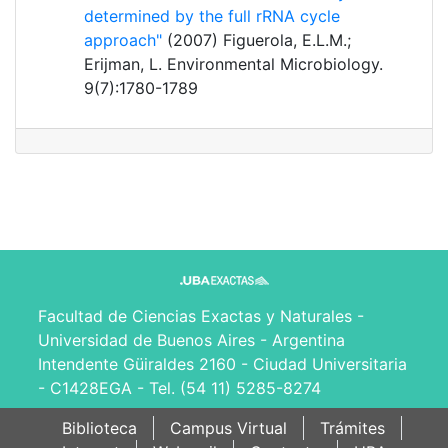
determined by the full rRNA cycle
approach"
(2007) Figuerola, E.L.M.;
Erijman, L. Environmental Microbiology.
9(7):1780-1789
Facultad de Ciencias Exactas y Naturales -
Universidad de Buenos Aires - Argentina
Intendente Güiraldes 2160 - Ciudad Universitaria
- C1428EGA - Tel. (54 11) 5285-8274
Biblioteca
Campus Virtual
Trámites