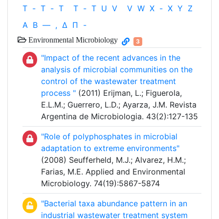
T
-
T
-
T
T
-
T
U
V
V
W
X
-
X
Y
Z
Α
Β
—
,
Δ
Π
-
Environmental Microbiology
3
"Impact of the recent advances in the
analysis of microbial communities on the
control of the wastewater treatment
process "
(2011) Erijman, L.; Figuerola,
E.L.M.; Guerrero, L.D.; Ayarza, J.M. Revista
Argentina de Microbiologia. 43(2):127-135
"Role of polyphosphates in microbial
adaptation to extreme environments"
(2008) Seufferheld, M.J.; Alvarez, H.M.;
Farias, M.E. Applied and Environmental
Microbiology. 74(19):5867-5874
"Bacterial taxa abundance pattern in an
industrial wastewater treatment system