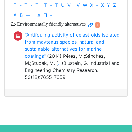
T
-
T
-
T
T
-
T
U
V
V
W
X
-
X
Y
Z
Α
Β
—
,
Δ
Π
-
Environmentally friendly alternatives
1
"Antifouling activity of celastroids isolated
from maytenus species, natural and
sustainable alternatives for marine
coatings"
(2014) Pérez, M.;Sánchez,
M.;Stupak, M. (
...
)Blustein, G. Industrial and
Engineering Chemistry Research.
53(18):7655-7659