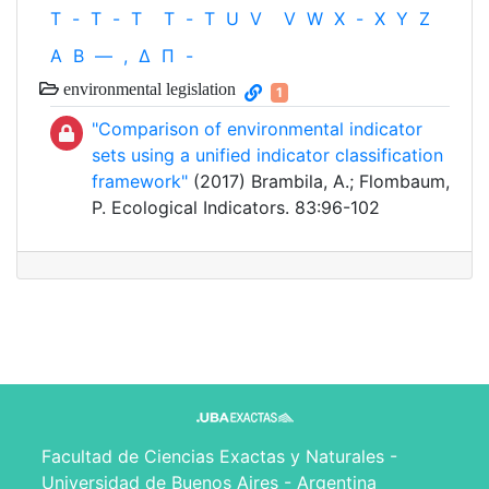
T
-
T
-
T
T
-
T
U
V
V
W
X
-
X
Y
Z
Α
Β
—
,
Δ
Π
-
environmental legislation
1
"Comparison of environmental indicator
sets using a unified indicator classification
framework"
(2017) Brambila, A.; Flombaum,
P. Ecological Indicators. 83:96-102
Facultad de Ciencias Exactas y Naturales -
Universidad de Buenos Aires - Argentina