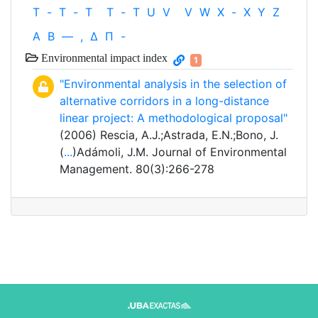
T
-
T
-
T
T
-
T
U
V
V
W
X
-
X
Y
Z
Α
Β
—
,
Δ
Π
-
Environmental impact index
1
"Environmental analysis in the selection of
alternative corridors in a long-distance
linear project: A methodological proposal"
(2006) Rescia, A.J.;Astrada, E.N.;Bono, J.
(
...
)Adámoli, J.M. Journal of Environmental
Management. 80(3):266-278