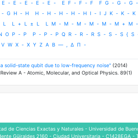
E
-
E
-
E
-
E
-
E
-
E
F
-
F
-
F
F
G
-
G
-
G
-
-
G
H
‐
H
H
-
H
-
H
-
H
-
H
I
-
I
J
K
-
K
-
K
L
L
+
L
±
L
L
M
-
M
-
M
-
M
-
M
-
M
+
M
-
N
O
P
-
P
P
-
P
-
P
Q
R
-
R
-
R
S
-
S
-
S
{
S
V
W
X
-
X
Y
Z
Α
Β
—
,
Δ
Π
-
 a solid-state qubit due to low-frequency noise"
(2014)
al Review A - Atomic, Molecular, and Optical Physics. 89(1)
tad de Ciencias Exactas y Naturales - Universidad de Bueno
dente Güiraldes 2160 - Ciudad Universitaria - C1428EGA - 