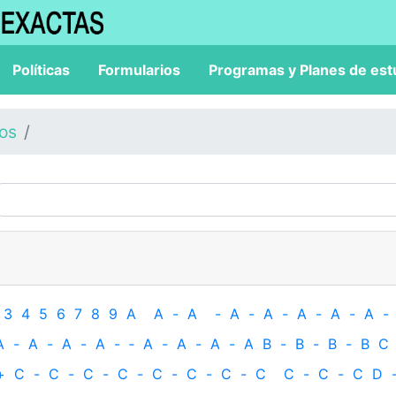
Políticas
Formularios
Programas y Planes de est
los
3
4
5
6
7
8
9
A
A
-
A
-
A
-
A
-
A
-
A
-
A
-
A
-
A
-
A
-
A
-
‐
A
-
A
-
A
-
A
B
-
B
-
B
-
B
C
+
C
-
C
-
C
-
C
-
C
-
C
-
C
-
C
C
-
C
-
C
D