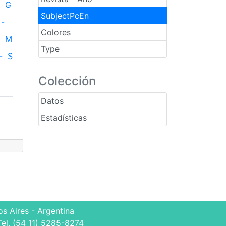
G
SubjectPcEn
-
Colores
M
Type
-
S
Colección
Datos
Estadísticas
s Aires - Argentina
Tel. (54 11) 5285-8274