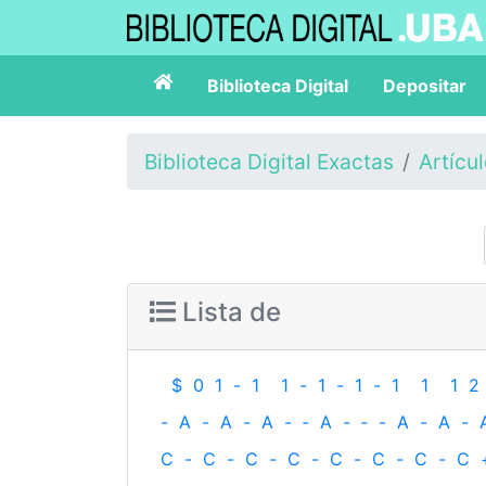
Biblioteca Digital
Depositar
Biblioteca Digital Exactas
Artícu
Lista de
$
0
1
-
1
1
-
1
-
1
-
1
1
1
2
-
A
-
A
-
A
-
‐
A
-
‐
-
A
-
A
-
C
-
C
-
C
-
C
-
C
-
C
-
C
-
C