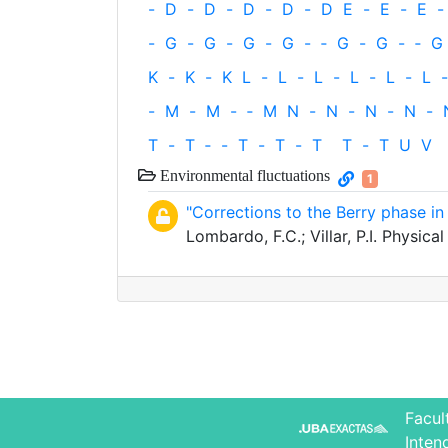
-
D
-
D
-
D
-
D
-
D
E
-
E
-
E
-
-
G
-
G
-
G
-
G
-
‐
G
-
G
-
‐
G
K
-
K
-
K
L
-
L
-
L
-
L
-
L
-
L
-
-
M
-
M
-
‐
M
N
-
N
-
N
-
N
-
T
-
T
‐
-
T
-
T
-
T
T
-
T
U
V
Environmental fluctuations
1
"Corrections to the Berry phase in
Lombardo, F.C.; Villar, P.I. Physic
Facul
Inten