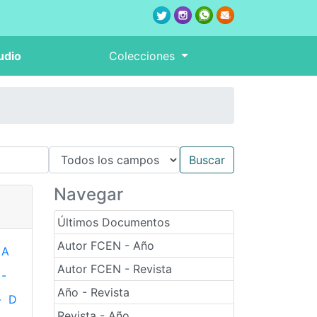
udio
Colecciones
Navegar
Últimos Documentos
Autor FCEN - Año
A
Autor FCEN - Revista
-
Año - Revista
-
D
Revista - Año