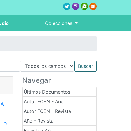
udio
Colecciones
Navegar
Últimos Documentos
Autor FCEN - Año
A
Autor FCEN - Revista
-
Año - Revista
-
D
Revista - Año