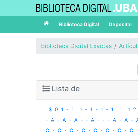
Biblioteca Digital
Depositar
Biblioteca Digital Exactas
Artícu
Lista de
$
0
1
-
1
1
-
1
-
1
-
1
1
1
2
-
A
-
A
-
A
-
‐
A
-
‐
-
A
-
A
-
C
-
C
-
C
-
C
-
C
-
C
-
C
-
C