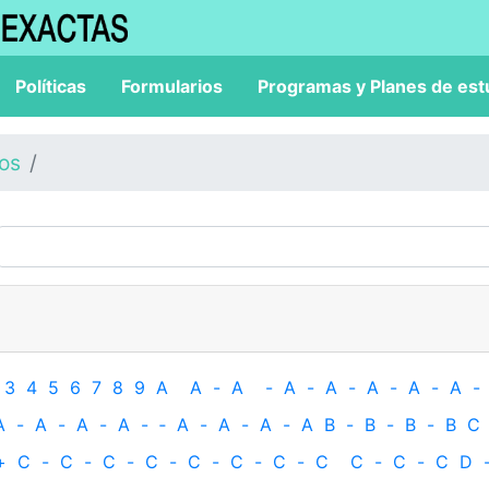
Políticas
Formularios
Programas y Planes de est
los
3
4
5
6
7
8
9
A
A
-
A
-
A
-
A
-
A
-
A
-
A
-
A
-
A
-
A
-
A
-
‐
A
-
A
-
A
-
A
B
-
B
-
B
-
B
C
+
C
-
C
-
C
-
C
-
C
-
C
-
C
-
C
C
-
C
-
C
D