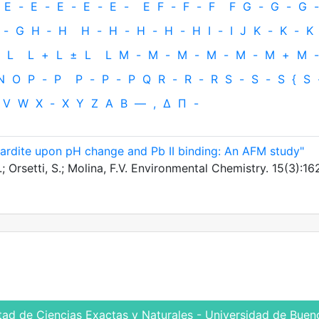
E
-
E
-
E
-
E
-
E
-
E
F
-
F
-
F
F
G
-
G
-
G
-
-
G
H
‐
H
H
-
H
-
H
-
H
-
H
I
-
I
J
K
-
K
-
K
L
L
+
L
±
L
L
M
-
M
-
M
-
M
-
M
-
M
+
M
-
N
O
P
-
P
P
-
P
-
P
Q
R
-
R
-
R
S
-
S
-
S
{
S
V
W
X
-
X
Y
Z
Α
Β
—
,
Δ
Π
-
ardite upon pH change and Pb II binding: An AFM study"
.; Orsetti, S.; Molina, F.V. Environmental Chemistry. 15(3):16
tad de Ciencias Exactas y Naturales - Universidad de Bueno