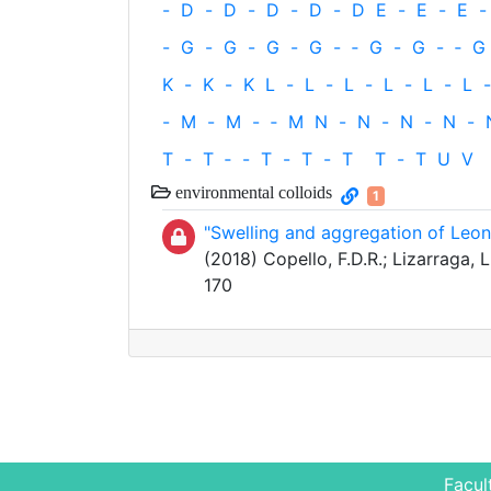
-
D
-
D
-
D
-
D
-
D
E
-
E
-
E
-
-
G
-
G
-
G
-
G
-
‐
G
-
G
-
‐
G
K
-
K
-
K
L
-
L
-
L
-
L
-
L
-
L
-
-
M
-
M
-
‐
M
N
-
N
-
N
-
N
-
T
-
T
‐
-
T
-
T
-
T
T
-
T
U
V
environmental colloids
1
"Swelling and aggregation of Leon
(2018) Copello, F.D.R.; Lizarraga, L
170
Facul