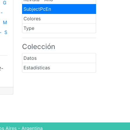
G
SubjectPcEn
-
Colores
M
Type
-
S
Colección
Datos
Estadísticas
2-
s Aires - Argentina