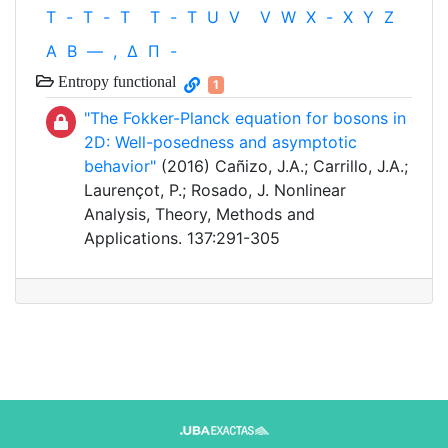
T
-
T
-
T
T
-
T
U
V
V
W
X
-
X
Y
Z
Α
Β
—
,
Δ
Π
-
Entropy functional
1
"The Fokker-Planck equation for bosons in
2D: Well-posedness and asymptotic
behavior"
(2016) Cañizo, J.A.; Carrillo, J.A.;
Laurençot, P.; Rosado, J. Nonlinear
Analysis, Theory, Methods and
Applications. 137:291-305