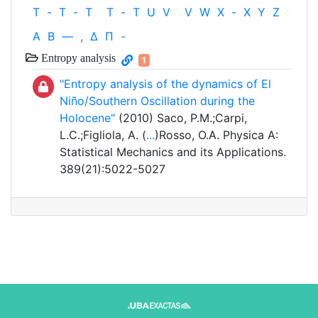
T
-
T
-
T
T
-
T
U
V
V
W
X
-
X
Y
Z
Α
Β
—
,
Δ
Π
-
Entropy analysis
1
"Entropy analysis of the dynamics of El
Niño/Southern Oscillation during the
Holocene"
(2010) Saco, P.M.;Carpi,
L.C.;Figliola, A. (
...
)Rosso, O.A. Physica A:
Statistical Mechanics and its Applications.
389(21):5022-5027