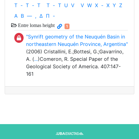
T
-
T
-
T
T
-
T
U
V
V
W
X
-
X
Y
Z
Α
Β
—
,
Δ
Π
-
Entre lomas height
1
"Synrift geometry of the Neuquén Basin in
northeastern Neuquén Province, Argentina"
(2006) Cristallini, E.;Bottesi, G.;Gavarrino,
A. (
...
)Comeron, R. Special Paper of the
Geological Society of America. 407:147-
161