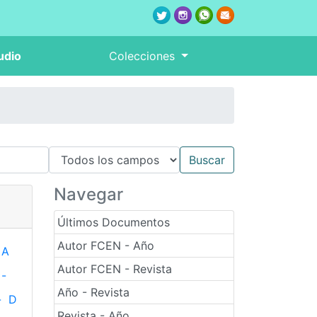
udio
Colecciones
Navegar
Últimos Documentos
Autor FCEN - Año
A
Autor FCEN - Revista
-
Año - Revista
-
D
Revista - Año