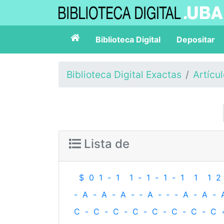
Biblioteca Digital
Depositar
Biblioteca Digital Exactas
Artícu
Lista de
$
0
1
-
1
1
-
1
-
1
-
1
1
1
2
-
A
-
A
-
A
-
‐
A
-
‐
-
A
-
A
-
C
-
C
-
C
-
C
-
C
-
C
-
C
-
C