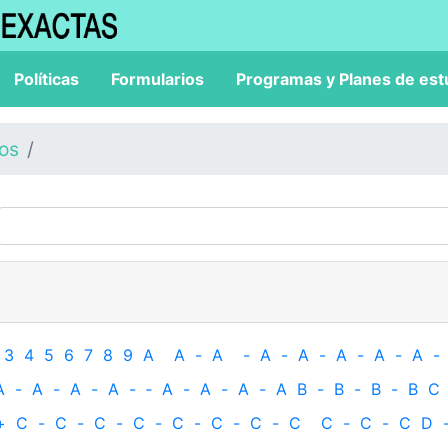
Políticas
Formularios
Programas y Planes de est
los
3
4
5
6
7
8
9
A
A
-
A
-
A
-
A
-
A
-
A
-
A
-
A
-
A
-
A
-
A
-
‐
A
-
A
-
A
-
A
B
-
B
-
B
-
B
C
+
C
-
C
-
C
-
C
-
C
-
C
-
C
-
C
C
-
C
-
C
D