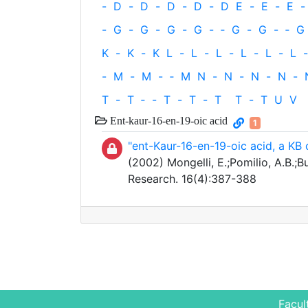
-
D
-
D
-
D
-
D
-
D
E
-
E
-
E
-
-
G
-
G
-
G
-
G
-
‐
G
-
G
-
‐
G
K
-
K
-
K
L
-
L
-
L
-
L
-
L
-
L
-
-
M
-
M
-
‐
M
N
-
N
-
N
-
N
-
T
-
T
‐
-
T
-
T
-
T
T
-
T
U
V
Ent-kaur-16-en-19-oic acid
1
"ent-Kaur-16-en-19-oic acid, a KB 
(2002) Mongelli, E.;Pomilio, A.B.;
Research. 16(4):387-388
Facul