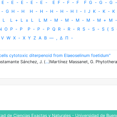
E
-
E
-
E
-
E
-
E
-
E
F
-
F
-
F
F
G
-
G
-
G
-
-
G
H
‐
H
H
-
H
-
H
-
H
-
H
I
-
I
J
K
-
K
-
K
L
L
+
L
±
L
L
M
-
M
-
M
-
M
-
M
-
M
+
M
-
N
O
P
-
P
P
-
P
-
P
Q
R
-
R
-
R
S
-
S
-
S
{
S
V
W
X
-
X
Y
Z
Α
Β
—
,
Δ
Π
-
cells cytotoxic diterpenoid from Elaeoselinum foetidum"
Bustamante Sánchez, J. (
...
)Martínez Massanet, G. Phytother
tad de Ciencias Exactas y Naturales - Universidad de Bueno