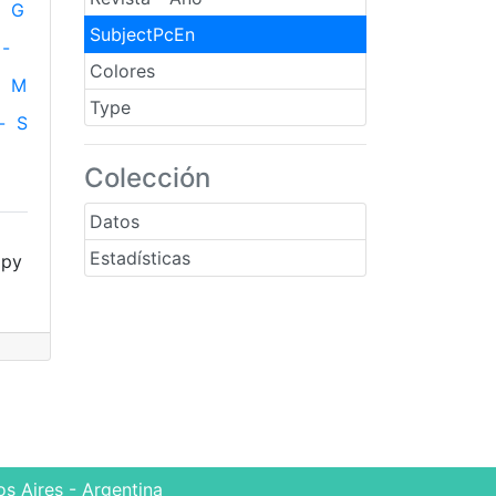
G
SubjectPcEn
-
Colores
M
Type
-
S
Colección
Datos
Estadísticas
apy
s Aires - Argentina