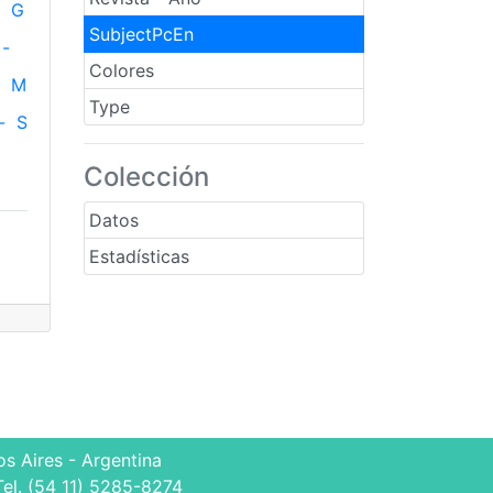
G
SubjectPcEn
-
Colores
M
Type
-
S
Colección
Datos
Estadísticas
s Aires - Argentina
Tel. (54 11) 5285-8274