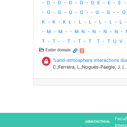
-
D
-
D
-
D
-
D
-
D
E
-
E
-
E
-
-
G
-
G
-
G
-
G
-
‐
G
-
G
-
‐
G
K
-
K
-
K
L
-
L
-
L
-
L
-
L
-
L
-
-
M
-
M
-
‐
M
N
-
N
-
N
-
N
-
T
-
T
‐
-
T
-
T
-
T
T
-
T
U
V
Entire domain
1
"Land-atmosphere interactions dur
C.;Ferreira, L.;Nogués-Paegle, J. (
..
Facul
Inten