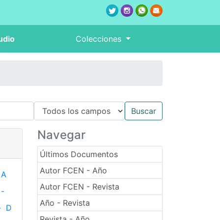
udio
Colecciones
Navegar
Últimos Documentos
Autor FCEN - Año
A
Autor FCEN - Revista
-
Año - Revista
-
D
Revista - Año