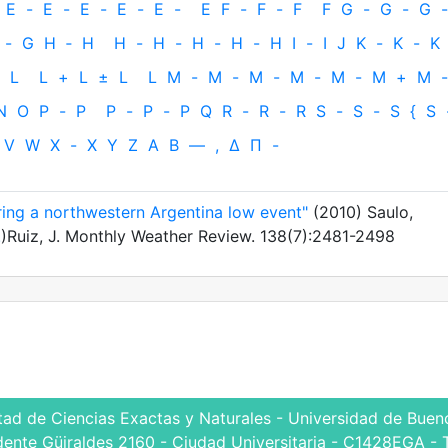
E
-
E
-
E
-
E
-
E
-
E
F
-
F
-
F
F
G
-
G
-
G
-
-
G
H
‐
H
H
-
H
-
H
-
H
-
H
I
-
I
J
K
-
K
-
K
L
L
+
L
±
L
L
M
-
M
-
M
-
M
-
M
-
M
+
M
-
N
O
P
-
P
P
-
P
-
P
Q
R
-
R
-
R
S
-
S
-
S
{
S
V
W
X
-
X
Y
Z
Α
Β
—
,
Δ
Π
-
ing a northwestern Argentina low event"
(2010) Saulo,
.
)Ruiz, J. Monthly Weather Review. 138(7):2481-2498
tad de Ciencias Exactas y Naturales - Universidad de Bueno
dente Güiraldes 2160 - Ciudad Universitaria - C1428EGA - 