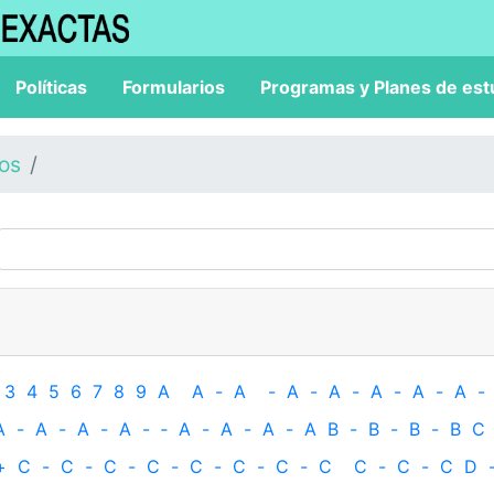
Políticas
Formularios
Programas y Planes de est
los
3
4
5
6
7
8
9
A
A
-
A
-
A
-
A
-
A
-
A
-
A
-
A
-
A
-
A
-
A
-
‐
A
-
A
-
A
-
A
B
-
B
-
B
-
B
C
+
C
-
C
-
C
-
C
-
C
-
C
-
C
-
C
C
-
C
-
C
D