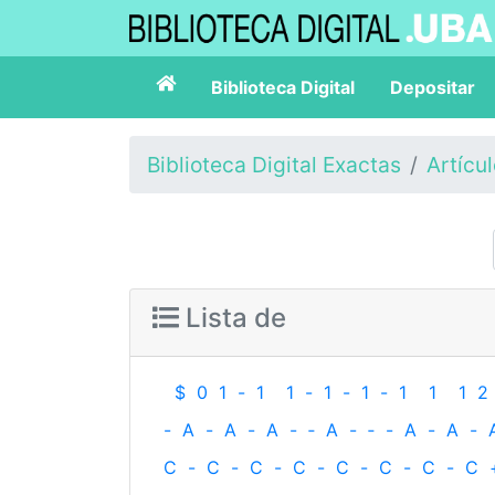
Biblioteca Digital
Depositar
Biblioteca Digital Exactas
Artícu
Lista de
$
0
1
-
1
1
-
1
-
1
-
1
1
1
2
-
A
-
A
-
A
-
‐
A
-
‐
-
A
-
A
-
C
-
C
-
C
-
C
-
C
-
C
-
C
-
C