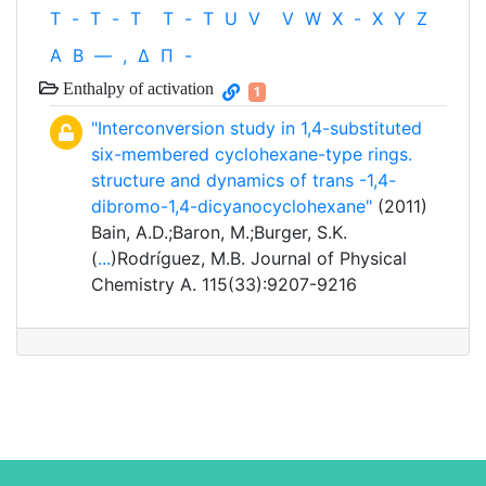
T
-
T
-
T
T
-
T
U
V
V
W
X
-
X
Y
Z
Α
Β
—
,
Δ
Π
-
Enthalpy of activation
1
"Interconversion study in 1,4-substituted
six-membered cyclohexane-type rings.
structure and dynamics of trans -1,4-
dibromo-1,4-dicyanocyclohexane"
(2011)
Bain, A.D.;Baron, M.;Burger, S.K.
(
...
)Rodríguez, M.B. Journal of Physical
Chemistry A. 115(33):9207-9216