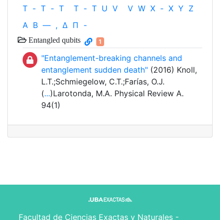
T
-
T
-
T
T
-
T
U
V
V
W
X
-
X
Y
Z
Α
Β
—
,
Δ
Π
-
Entangled qubits
1
"Entanglement-breaking channels and
entanglement sudden death"
(2016) Knoll,
L.T.;Schmiegelow, C.T.;Farías, O.J.
(
...
)Larotonda, M.A. Physical Review A.
94(1)
Facultad de Ciencias Exactas y Naturales -