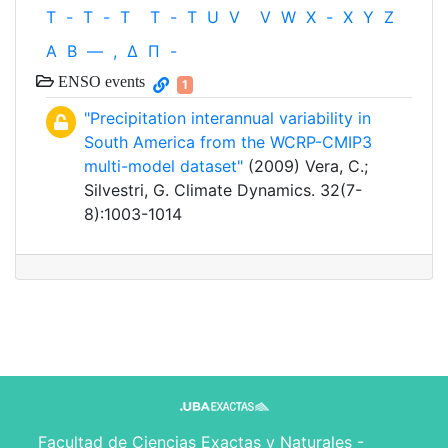
T
-
T
-
T
T
-
T
U
V
V
W
X
-
X
Y
Z
Α
Β
—
,
Δ
Π
-
ENSO events
1
"Precipitation interannual variability in
South America from the WCRP-CMIP3
multi-model dataset"
(2009) Vera, C.;
Silvestri, G. Climate Dynamics. 32(7-
8):1003-1014
Facultad de Ciencias Exactas y Naturales -