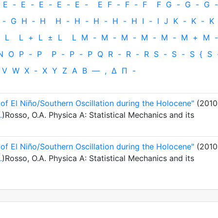
E
-
E
-
E
-
E
-
E
-
E
F
-
F
-
F
F
G
-
G
-
G
-
-
G
H
‐
H
H
-
H
-
H
-
H
-
H
I
-
I
J
K
-
K
-
K
L
L
+
L
±
L
L
M
-
M
-
M
-
M
-
M
-
M
+
M
-
N
O
P
-
P
P
-
P
-
P
Q
R
-
R
-
R
S
-
S
-
S
{
S
V
W
X
-
X
Y
Z
Α
Β
—
,
Δ
Π
-
of El Niño/Southern Oscillation during the Holocene"
(2010
.
)Rosso, O.A. Physica A: Statistical Mechanics and its
of El Niño/Southern Oscillation during the Holocene"
(2010
.
)Rosso, O.A. Physica A: Statistical Mechanics and its