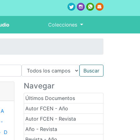
udio
Colecciones
Navegar
Últimos Documentos
Autor FCEN - Año
A
Autor FCEN - Revista
-
Año - Revista
-
D
Revista - Año