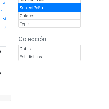
G
SubjectPcEn
-
Colores
M
Type
-
S
Colección
Datos
)
Estadísticas
)