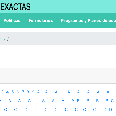
Políticas
Formularios
Programas y Planes de est
los
3
4
5
6
7
8
9
A
A
-
A
-
A
-
A
-
A
-
A
-
A
-
A
-
A
-
A
-
A
-
‐
A
-
A
-
A
-
A
B
-
B
-
B
-
B
C
+
C
-
C
-
C
-
C
-
C
-
C
-
C
-
C
C
-
C
-
C
D