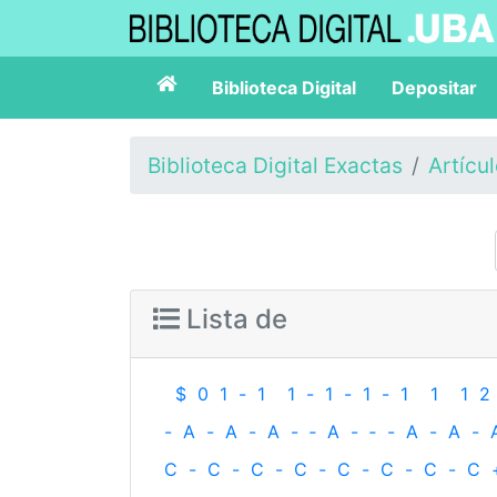
Biblioteca Digital
Depositar
Biblioteca Digital Exactas
Artícu
Lista de
$
0
1
-
1
1
-
1
-
1
-
1
1
1
2
-
A
-
A
-
A
-
‐
A
-
‐
-
A
-
A
-
C
-
C
-
C
-
C
-
C
-
C
-
C
-
C