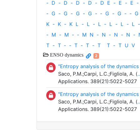
-
D
-
D
-
D
-
D
-
D
E
-
E
-
E
-
-
G
-
G
-
G
-
G
-
‐
G
-
G
-
‐
G
K
-
K
-
K
L
-
L
-
L
-
L
-
L
-
L
-
-
M
-
M
-
‐
M
N
-
N
-
N
-
N
-
T
-
T
‐
-
T
-
T
-
T
T
-
T
U
V
ENSO dynamics
2
"Entropy analysis of the dynamics 
Saco, P.M.;Carpi, L.C.;Figliola, A. (
..
Applications. 389(21):5022-5027
"Entropy analysis of the dynamics 
Saco, P.M.;Carpi, L.C.;Figliola, A. (
..
Applications. 389(21):5022-5027