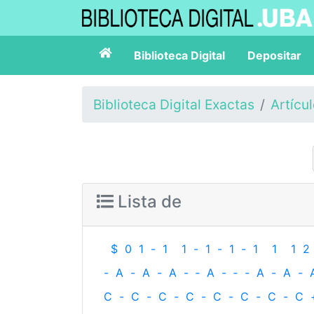
Biblioteca Digital
Depositar
Biblioteca Digital Exactas
Artícu
Lista de
$
0
1
-
1
1
-
1
-
1
-
1
1
1
2
-
A
-
A
-
A
-
‐
A
-
‐
-
A
-
A
-
C
-
C
-
C
-
C
-
C
-
C
-
C
-
C