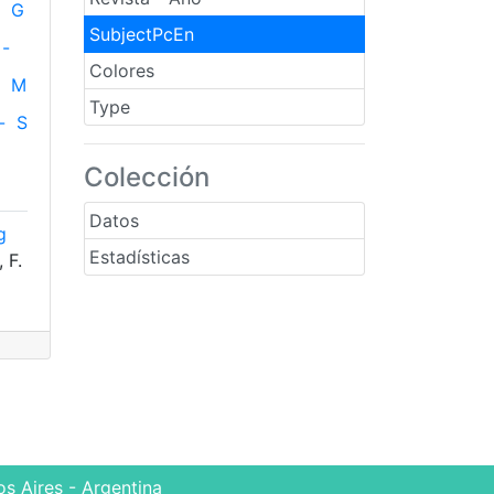
G
SubjectPcEn
-
Colores
M
Type
-
S
Colección
Datos
g
Estadísticas
 F.
s Aires - Argentina