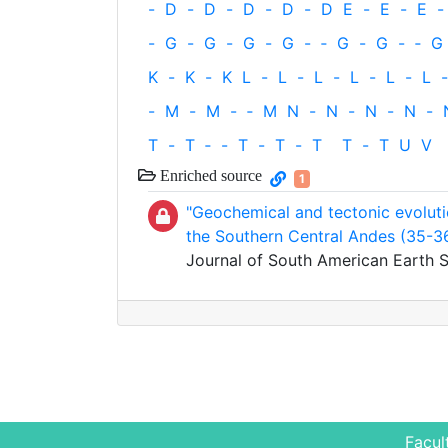
-
D
-
D
-
D
-
D
-
D
E
-
E
-
E
-
-
G
-
G
-
G
-
G
-
‐
G
-
G
-
‐
G
K
-
K
-
K
L
-
L
-
L
-
L
-
L
-
L
-
-
M
-
M
-
‐
M
N
-
N
-
N
-
N
-
T
-
T
‐
-
T
-
T
-
T
T
-
T
U
V
Enriched source
1
"Geochemical and tectonic evolut
the Southern Central Andes (35-3
Journal of South American Earth S
Facul