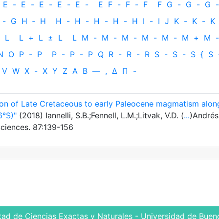
E
-
E
-
E
-
E
-
E
-
E
F
-
F
-
F
F
G
-
G
-
G
-
-
G
H
‐
H
H
-
H
-
H
-
H
-
H
I
-
I
J
K
-
K
-
K
L
L
+
L
±
L
L
M
-
M
-
M
-
M
-
M
-
M
+
M
-
N
O
P
-
P
P
-
P
-
P
Q
R
-
R
-
R
S
-
S
-
S
{
S
V
W
X
-
X
Y
Z
Α
Β
—
,
Δ
Π
-
ion of Late Cretaceous to early Paleocene magmatism alon
6°S)"
(2018) Iannelli, S.B.;Fennell, L.M.;Litvak, V.D. (
...
)Andrés,
ciences. 87:139-156
tad de Ciencias Exactas y Naturales - Universidad de Bueno