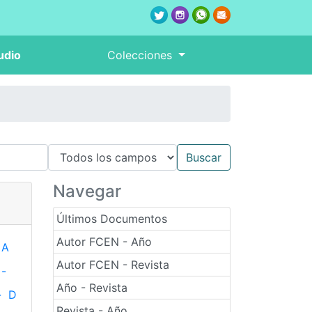
udio
Colecciones
Navegar
Últimos Documentos
Autor FCEN - Año
A
Autor FCEN - Revista
-
Año - Revista
-
D
Revista - Año