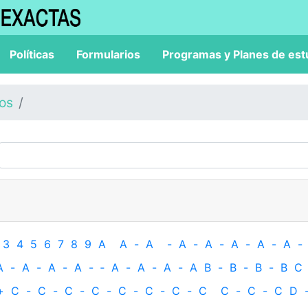
Políticas
Formularios
Programas y Planes de est
los
3
4
5
6
7
8
9
A
A
-
A
-
A
-
A
-
A
-
A
-
A
-
A
-
A
-
A
-
A
-
‐
A
-
A
-
A
-
A
B
-
B
-
B
-
B
C
+
C
-
C
-
C
-
C
-
C
-
C
-
C
-
C
C
-
C
-
C
D