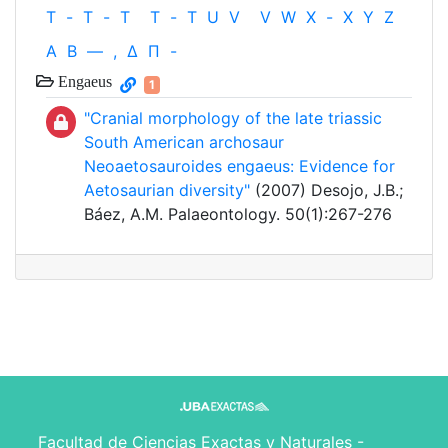
T
-
T
-
T
T
-
T
U
V
V
W
X
-
X
Y
Z
Α
Β
—
,
Δ
Π
-
Engaeus
1
"Cranial morphology of the late triassic
South American archosaur
Neoaetosauroides engaeus: Evidence for
Aetosaurian diversity"
(2007) Desojo, J.B.;
Báez, A.M. Palaeontology. 50(1):267-276
Facultad de Ciencias Exactas y Naturales -