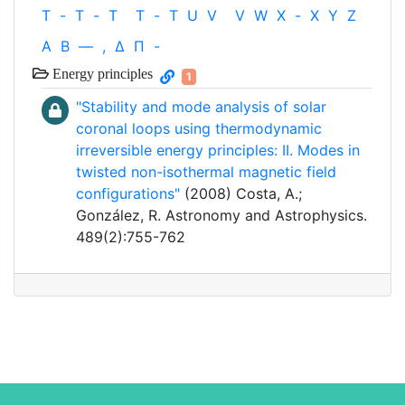
T
-
T
-
T
T
-
T
U
V
V
W
X
-
X
Y
Z
Α
Β
—
,
Δ
Π
-
Energy principles
1
"Stability and mode analysis of solar
coronal loops using thermodynamic
irreversible energy principles: II. Modes in
twisted non-isothermal magnetic field
configurations"
(2008) Costa, A.;
González, R. Astronomy and Astrophysics.
489(2):755-762