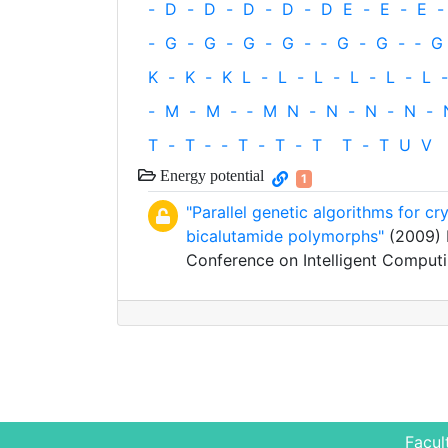
-
D
-
D
-
D
-
D
-
D
E
-
E
-
E
-
-
G
-
G
-
G
-
G
-
‐
G
-
G
-
‐
G
K
-
K
-
K
L
-
L
-
L
-
L
-
L
-
L
-
-
M
-
M
-
‐
M
N
-
N
-
N
-
N
-
T
-
T
‐
-
T
-
T
-
T
T
-
T
U
V
Energy potential
1
"Parallel genetic algorithms for cr
bicalutamide polymorphs"
(2009) F
Conference on Intelligent Comput
Facul