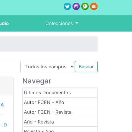
udio
Colecciones
Navegar
Últimos Documentos
Autor FCEN - Año
A
Autor FCEN - Revista
-
Año - Revista
-
D
Revista - Año