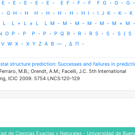
E
-
E
-
E
-
E
-
E
-
E
F
-
F
-
F
F
G
-
G
-
G
-
-
G
H
‐
H
H
-
H
-
H
-
H
-
H
I
-
I
J
K
-
K
-
K
L
L
+
L
±
L
L
M
-
M
-
M
-
M
-
M
-
M
+
M
-
N
O
P
-
P
P
-
P
-
P
Q
R
-
R
-
R
S
-
S
-
S
{
S
V
W
X
-
X
Y
Z
Α
Β
—
,
Δ
Π
-
ystal structure prediction: Successes and failures in predict
erraro, M.B.; Orendt, A.M.; Facelli, J.C. 5th International
ing, ICIC 2009. 5754 LNCS:120-129
tad de Ciencias Exactas y Naturales - Universidad de Bueno