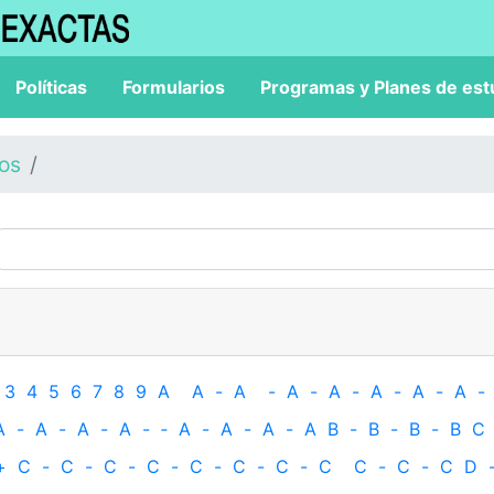
Políticas
Formularios
Programas y Planes de est
los
3
4
5
6
7
8
9
A
A
-
A
-
A
-
A
-
A
-
A
-
A
-
A
-
A
-
A
-
A
-
‐
A
-
A
-
A
-
A
B
-
B
-
B
-
B
C
+
C
-
C
-
C
-
C
-
C
-
C
-
C
-
C
C
-
C
-
C
D