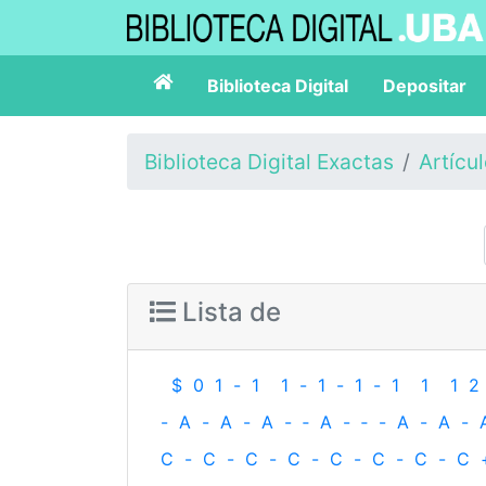
Biblioteca Digital
Depositar
Biblioteca Digital Exactas
Artícu
Lista de
$
0
1
-
1
1
-
1
-
1
-
1
1
1
2
-
A
-
A
-
A
-
‐
A
-
‐
-
A
-
A
-
C
-
C
-
C
-
C
-
C
-
C
-
C
-
C