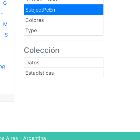
G
SubjectPcEn
-
Colores
M
Type
-
S
Colección
Datos
ing
Estadísticas
s Aires - Argentina