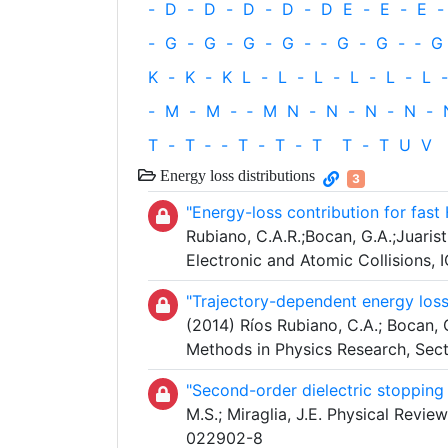
-
D
-
D
-
D
-
D
-
D
E
-
E
-
E
-
-
G
-
G
-
G
-
G
-
‐
G
-
G
-
‐
G
K
-
K
-
K
L
-
L
-
L
-
L
-
L
-
L
-
-
M
-
M
-
‐
M
N
-
N
-
N
-
N
-
T
-
T
‐
-
T
-
T
-
T
T
-
T
U
V
Energy loss distributions
3
"Energy-loss contribution for fast 
Rubiano, C.A.R.;Bocan, G.A.;Juaristi,
Electronic and Atomic Collisions,
"Trajectory-dependent energy loss 
(2014) Ríos Rubiano, C.A.; Bocan, G.
Methods in Physics Research, Sect
"Second-order dielectric stopping 
M.S.; Miraglia, J.E. Physical Revi
022902-8