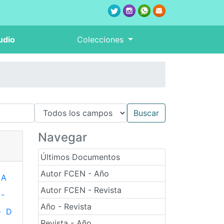
udio
Colecciones
Navegar
Últimos Documentos
Autor FCEN - Año
A
Autor FCEN - Revista
-
Año - Revista
-
D
Revista - Año