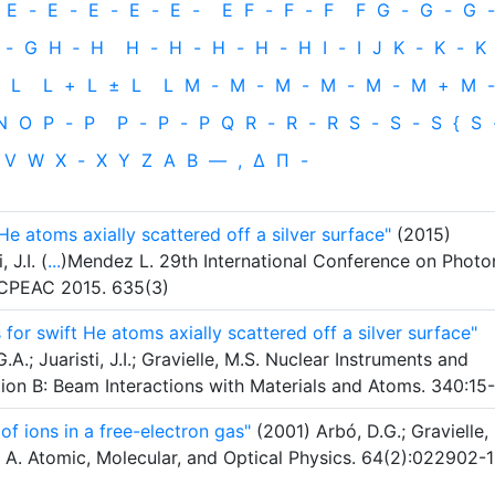
E
-
E
-
E
-
E
-
E
-
E
F
-
F
-
F
F
G
-
G
-
G
-
-
G
H
‐
H
H
-
H
-
H
-
H
-
H
I
-
I
J
K
-
K
-
K
L
L
+
L
±
L
L
M
-
M
-
M
-
M
-
M
-
M
+
M
-
N
O
P
-
P
P
-
P
-
P
Q
R
-
R
-
R
S
-
S
-
S
{
S
V
W
X
-
X
Y
Z
Α
Β
—
,
Δ
Π
-
He atoms axially scattered off a silver surface"
(2015)
 J.I. (
...
)Mendez L. 29th International Conference on Photon
 ICPEAC 2015. 635(3)
for swift He atoms axially scattered off a silver surface"
A.; Juaristi, J.I.; Gravielle, M.S. Nuclear Instruments and
ion B: Beam Interactions with Materials and Atoms. 340:15
of ions in a free-electron gas"
(2001) Arbó, D.G.; Gravielle,
ew A. Atomic, Molecular, and Optical Physics. 64(2):022902-1