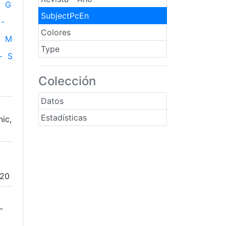
G
SubjectPcEn
-
Colores
M
Type
-
S
Colección
Datos
Estadísticas
ic,
-20
-