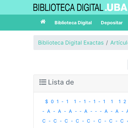
Biblioteca Digital
Depositar
Biblioteca Digital Exactas
Artícu
Lista de
$
0
1
-
1
1
-
1
-
1
-
1
1
1
2
-
A
-
A
-
A
-
‐
A
-
‐
-
A
-
A
-
C
-
C
-
C
-
C
-
C
-
C
-
C
-
C