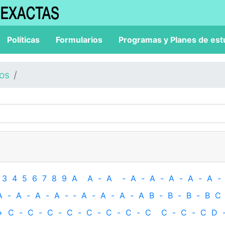
Políticas
Formularios
Programas y Planes de est
los
3
4
5
6
7
8
9
A
A
-
A
-
A
-
A
-
A
-
A
-
A
-
A
-
A
-
A
-
A
-
‐
A
-
A
-
A
-
A
B
-
B
-
B
-
B
C
+
C
-
C
-
C
-
C
-
C
-
C
-
C
-
C
C
-
C
-
C
D