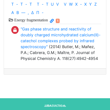
T
-
T
-
T
T
-
T
U
V
V
W
X
-
X
Y
Z
Α
Β
—
,
Δ
Π
-
Energy fragmentation
1
"Gas phase structure and reactivity of
doubly charged microhydrated calcium(II)-
catechol complexes probed by infrared
spectroscopy"
(2014) Butler, M.; Mañez,
P.A.; Cabrera, G.M.; Maître, P. Journal of
Physical Chemistry A. 118(27):4942-4954