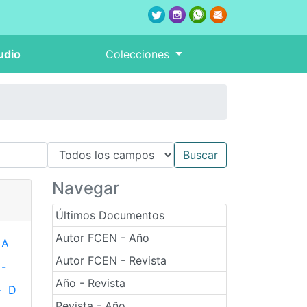
udio
Colecciones
Navegar
Últimos Documentos
Autor FCEN - Año
A
Autor FCEN - Revista
-
Año - Revista
-
D
Revista - Año