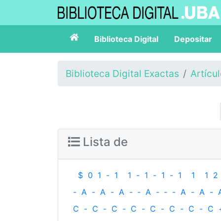
Biblioteca Digital
Depositar
Biblioteca Digital Exactas
Artícu
Lista de
$
0
1
-
1
1
-
1
-
1
-
1
1
1
2
-
A
-
A
-
A
-
‐
A
-
‐
-
A
-
A
-
C
-
C
-
C
-
C
-
C
-
C
-
C
-
C