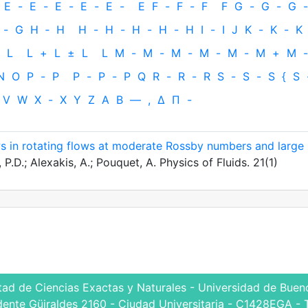
E
-
E
-
E
-
E
-
E
-
E
F
-
F
-
F
F
G
-
G
-
G
-
-
G
H
‐
H
H
-
H
-
H
-
H
-
H
I
-
I
J
K
-
K
-
K
L
L
+
L
±
L
L
M
-
M
-
M
-
M
-
M
-
M
+
M
-
N
O
P
-
P
P
-
P
-
P
Q
R
-
R
-
R
S
-
S
-
S
{
S
V
W
X
-
X
Y
Z
Α
Β
—
,
Δ
Π
-
aws in rotating flows at moderate Rossby numbers and large
P.D.; Alexakis, A.; Pouquet, A. Physics of Fluids. 21(1)
tad de Ciencias Exactas y Naturales - Universidad de Bueno
dente Güiraldes 2160 - Ciudad Universitaria - C1428EGA - 