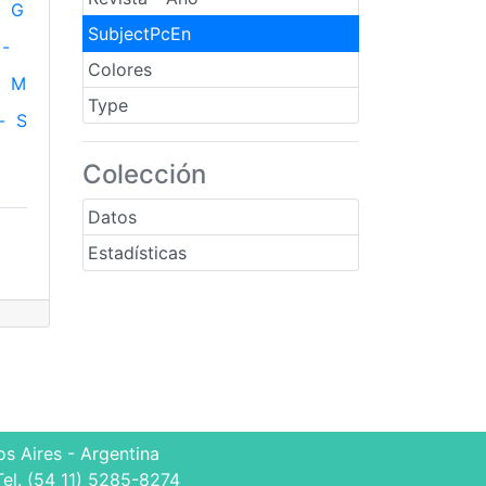
G
SubjectPcEn
-
Colores
M
Type
-
S
Colección
Datos
Estadísticas
s Aires - Argentina
Tel. (54 11) 5285-8274