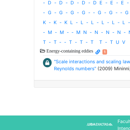
-
D
-
D
-
D
-
D
-
D
E
-
E
-
E
-
-
G
-
G
-
G
-
G
-
‐
G
-
G
-
‐
G
K
-
K
-
K
L
-
L
-
L
-
L
-
L
-
L
-
-
M
-
M
-
‐
M
N
-
N
-
N
-
N
-
T
-
T
‐
-
T
-
T
-
T
T
-
T
U
V
Energy-containing eddies
1
"Scale interactions and scaling l
Reynolds numbers"
(2009) Mininni, 
Facul
Inten