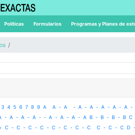
Políticas
Formularios
Programas y Planes de est
los
3
4
5
6
7
8
9
A
A
-
A
-
A
-
A
-
A
-
A
-
A
-
A
-
A
-
A
-
A
-
‐
A
-
A
-
A
-
A
B
-
B
-
B
-
B
C
+
C
-
C
-
C
-
C
-
C
-
C
-
C
-
C
C
-
C
-
C
D