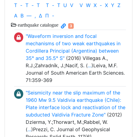
T
-
T
-
T
T
-
T
U
V
V
W
X
-
X
Y
Z
Α
Β
—
,
Δ
Π
-
earthquake catalogue
3
"Waveform inversion and focal
mechanisms of two weak earthquakes in
Cordillera Principal (Argentina) between
35° and 35.5° S"
(2016) Villegas A.,
R.J.;Zahradník, J.;Nacif, S. (
...
)Leiva, M.F.
Journal of South American Earth Sciences.
71:359-369
"Seismicity near the slip maximum of the
1960 Mw 9.5 Valdivia earthquake (Chile):
Plate interface lock and reactivation of the
subducted Valdivia Fracture Zone"
(2012)
Dzierma, Y.;Thorwart, M.;Rabbel, W.
(
...
)Prezzi, C. Journal of Geophysical
Research: Solid Earth. 117(6)