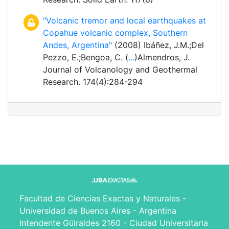
"Volcanic tremor and local earthquakes at
Copahue volcanic complex, Southern
Andes, Argentina"
(2008) Ibáñez, J.M.;Del
Pezzo, E.;Bengoa, C. (
...
)Almendros, J.
Journal of Volcanology and Geothermal
Research. 174(4):284-294
Facultad de Ciencias Exactas y Naturales -
Universidad de Buenos Aires - Argentina
Intendente Güiraldes 2160 - Ciudad Universitaria