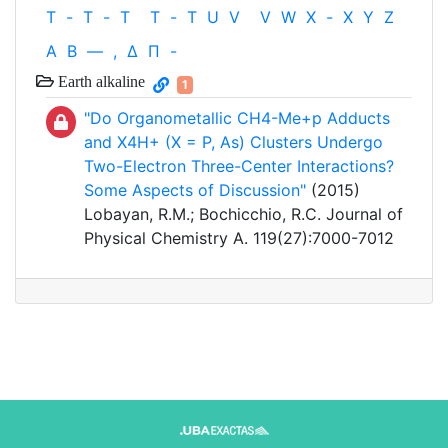
T
-
T
-
T
T
-
T
U
V
V
W
X
-
X
Y
Z
Α
Β
—
,
Δ
Π
-
Earth alkaline
1
"Do Organometallic CH
4
-Me+p Adducts
and X
4
H+ (X = P, As) Clusters Undergo
Two-Electron Three-Center Interactions?
Some Aspects of Discussion"
(2015)
Lobayan, R.M.; Bochicchio, R.C. Journal of
Physical Chemistry A. 119(27):7000-7012