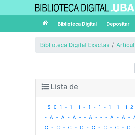
Biblioteca Digital
Depositar
Biblioteca Digital Exactas
Artícu
Lista de
$
0
1
-
1
1
-
1
-
1
-
1
1
1
2
-
A
-
A
-
A
-
‐
A
-
‐
-
A
-
A
-
C
-
C
-
C
-
C
-
C
-
C
-
C
-
C