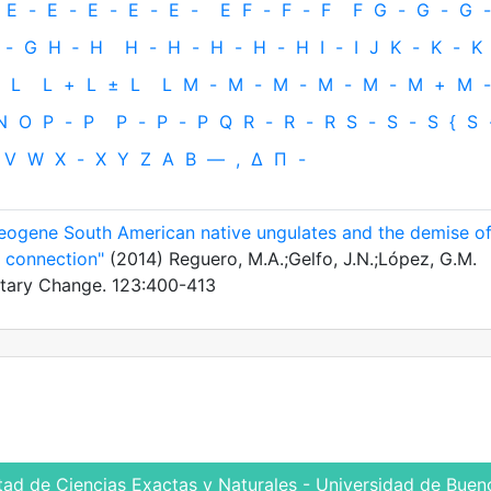
E
-
E
-
E
-
E
-
E
-
E
F
-
F
-
F
F
G
-
G
-
G
-
-
G
H
‐
H
H
-
H
-
H
-
H
-
H
I
-
I
J
K
-
K
-
K
L
L
+
L
±
L
L
M
-
M
-
M
-
M
-
M
-
M
+
M
-
N
O
P
-
P
P
-
P
-
P
Q
R
-
R
-
R
S
-
S
-
S
{
S
V
W
X
-
X
Y
Z
Α
Β
—
,
Δ
Π
-
eogene South American native ungulates and the demise o
 connection"
(2014) Reguero, M.A.;Gelfo, J.N.;López, G.M.
netary Change. 123:400-413
tad de Ciencias Exactas y Naturales - Universidad de Bueno