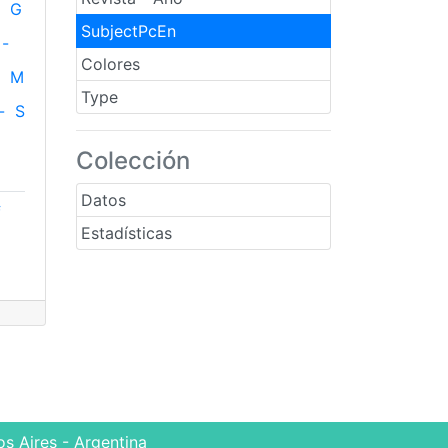
G
SubjectPcEn
-
Colores
M
Type
-
S
Colección
Datos
f
Estadísticas
s Aires - Argentina