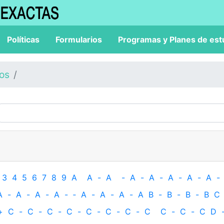
Políticas
Formularios
Programas y Planes de est
los
3
4
5
6
7
8
9
A
A
-
A
-
A
-
A
-
A
-
A
-
A
-
A
-
A
-
A
-
A
-
‐
A
-
A
-
A
-
A
B
-
B
-
B
-
B
C
+
C
-
C
-
C
-
C
-
C
-
C
-
C
-
C
C
-
C
-
C
D