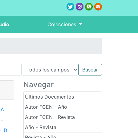
udio
Colecciones
Navegar
Últimos Documentos
Autor FCEN - Año
A
Autor FCEN - Revista
-
Año - Revista
-
D
Revista - Año