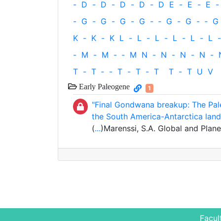
-
D
-
D
-
D
-
D
-
D
E
-
E
-
E
-
-
G
-
G
-
G
-
G
-
‐
G
-
G
-
‐
G
K
-
K
-
K
L
-
L
-
L
-
L
-
L
-
L
-
-
M
-
M
-
‐
M
N
-
N
-
N
-
N
-
T
-
T
‐
-
T
-
T
-
T
T
-
T
U
V
Early Paleogene
1
"Final Gondwana breakup: The Pal
the South America-Antarctica land
(
...
)Marenssi, S.A. Global and Pla
Facul