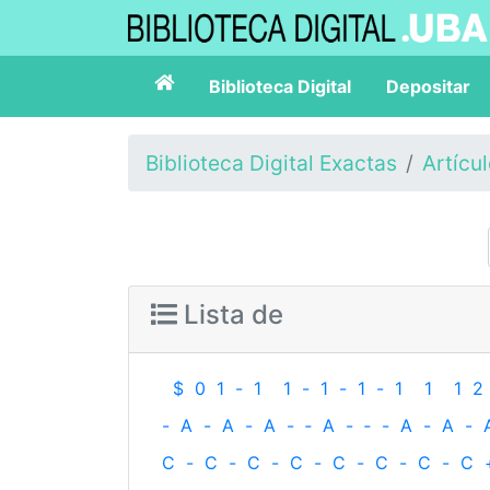
Biblioteca Digital
Depositar
Biblioteca Digital Exactas
Artícu
Lista de
$
0
1
-
1
1
-
1
-
1
-
1
1
1
2
-
A
-
A
-
A
-
‐
A
-
‐
-
A
-
A
-
C
-
C
-
C
-
C
-
C
-
C
-
C
-
C