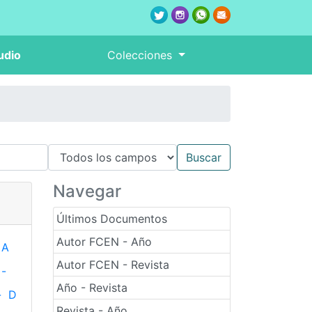
udio
Colecciones
Navegar
Últimos Documentos
Autor FCEN - Año
A
Autor FCEN - Revista
-
Año - Revista
-
D
Revista - Año