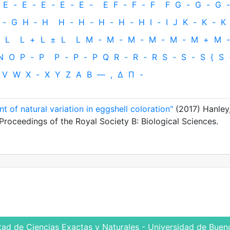
E
-
E
-
E
-
E
-
E
-
E
F
-
F
-
F
F
G
-
G
-
G
-
-
G
H
‐
H
H
-
H
-
H
-
H
-
H
I
-
I
J
K
-
K
-
K
L
L
+
L
±
L
L
M
-
M
-
M
-
M
-
M
-
M
+
M
-
N
O
P
-
P
P
-
P
-
P
Q
R
-
R
-
R
S
-
S
-
S
{
S
V
W
X
-
X
Y
Z
Α
Β
—
,
Δ
Π
-
t of natural variation in eggshell coloration"
(2017) Hanley
Proceedings of the Royal Society B: Biological Sciences.
tad de Ciencias Exactas y Naturales - Universidad de Bueno