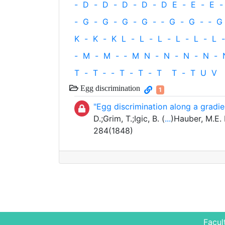
-
D
-
D
-
D
-
D
-
D
E
-
E
-
E
-
-
G
-
G
-
G
-
G
-
‐
G
-
G
-
‐
G
K
-
K
-
K
L
-
L
-
L
-
L
-
L
-
L
-
-
M
-
M
-
‐
M
N
-
N
-
N
-
N
-
T
-
T
‐
-
T
-
T
-
T
T
-
T
U
V
Egg discrimination
1
"Egg discrimination along a gradien
D.;Grim, T.;Igic, B. (
...
)Hauber, M.E. 
284(1848)
Facul