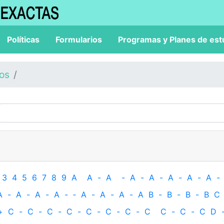
Políticas
Formularios
Programas y Planes de est
los
3
4
5
6
7
8
9
A
A
-
A
-
A
-
A
-
A
-
A
-
A
-
A
-
A
-
A
-
A
-
‐
A
-
A
-
A
-
A
B
-
B
-
B
-
B
C
+
C
-
C
-
C
-
C
-
C
-
C
-
C
-
C
C
-
C
-
C
D