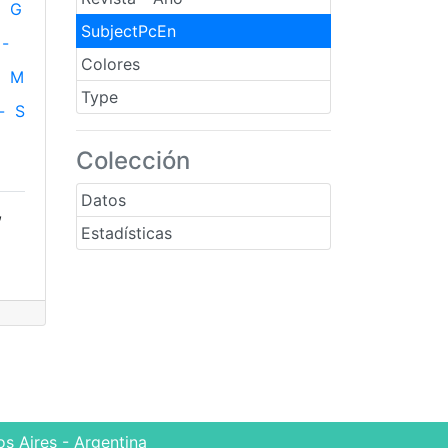
G
SubjectPcEn
-
Colores
M
Type
-
S
Colección
Datos
,
Estadísticas
s Aires - Argentina