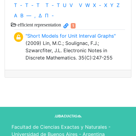
T
-
T
-
T
T
-
T
U
V
V
W
X
-
X
Y
Z
Α
Β
—
,
Δ
Π
-
efficient representation
1
"Short Models for Unit Interval Graphs"
(2009) Lin, M.C.; Soulignac, F.J.;
Szwarcfiter, J.L. Electronic Notes in
Discrete Mathematics. 35(C):247-255
Facultad de Ciencias Exactas y Naturales -
Universidad de Buenos Aires - Argentina