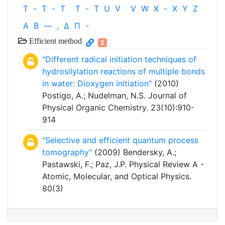
T
-
T
-
T
T
-
T
U
V
V
W
X
-
X
Y
Z
Α
Β
—
,
Δ
Π
-
Efficient method
2
"Different radical initiation techniques of
hydrosilylation reactions of multiple bonds
in water: Dioxygen initiation"
(2010)
Postigo, A.; Nudelman, N.S. Journal of
Physical Organic Chemistry. 23(10):910-
914
"Selective and efficient quantum process
tomography"
(2009) Bendersky, A.;
Pastawski, F.; Paz, J.P. Physical Review A -
Atomic, Molecular, and Optical Physics.
80(3)