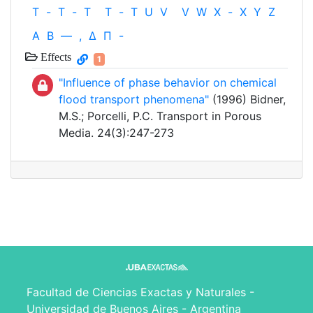
T
-
T
-
T
T
-
T
U
V
V
W
X
-
X
Y
Z
Α
Β
—
,
Δ
Π
-
Effects
1
"Influence of phase behavior on chemical
flood transport phenomena"
(1996) Bidner,
M.S.; Porcelli, P.C. Transport in Porous
Media. 24(3):247-273
Facultad de Ciencias Exactas y Naturales -
Universidad de Buenos Aires - Argentina