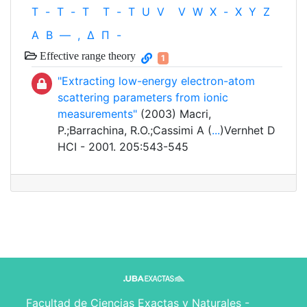
T
-
T
-
T
T
-
T
U
V
V
W
X
-
X
Y
Z
Α
Β
—
,
Δ
Π
-
Effective range theory
1
"Extracting low-energy electron-atom
scattering parameters from ionic
measurements"
(2003) Macri,
P.;Barrachina, R.O.;Cassimi A (
...
)Vernhet D
HCI - 2001. 205:543-545
Facultad de Ciencias Exactas y Naturales -