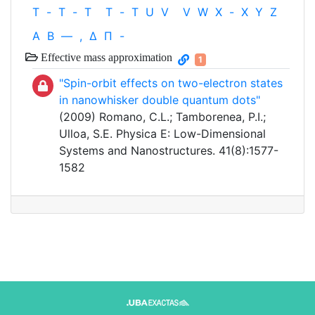
T
-
T
-
T
T
-
T
U
V
V
W
X
-
X
Y
Z
Α
Β
—
,
Δ
Π
-
Effective mass approximation
1
"Spin-orbit effects on two-electron states
in nanowhisker double quantum dots"
(2009) Romano, C.L.; Tamborenea, P.I.;
Ulloa, S.E. Physica E: Low-Dimensional
Systems and Nanostructures. 41(8):1577-
1582