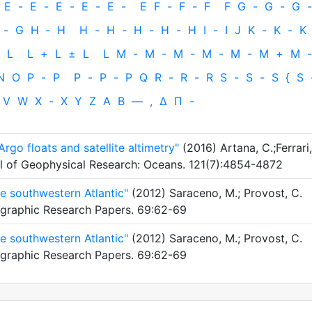
E
-
E
-
E
-
E
-
E
-
E
F
-
F
-
F
F
G
-
G
-
G
-
-
G
H
‐
H
H
-
H
-
H
-
H
-
H
I
-
I
J
K
-
K
-
K
L
L
+
L
±
L
L
M
-
M
-
M
-
M
-
M
-
M
+
M
-
N
O
P
-
P
P
-
P
-
P
Q
R
-
R
-
R
S
-
S
-
S
{
S
V
W
X
-
X
Y
Z
Α
Β
—
,
Δ
Π
-
Argo floats and satellite altimetry"
(2016) Artana, C.;Ferrari,
al of Geophysical Research: Oceans. 121(7):4854-4872
he southwestern Atlantic"
(2012) Saraceno, M.; Provost, C.
graphic Research Papers. 69:62-69
he southwestern Atlantic"
(2012) Saraceno, M.; Provost, C.
graphic Research Papers. 69:62-69