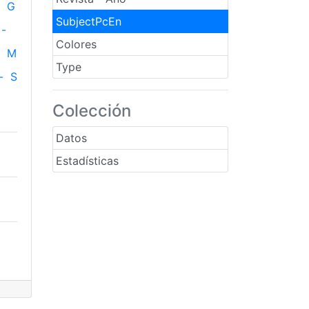
G
SubjectPcEn
-
Colores
M
Type
-
S
Colección
Datos
Estadísticas