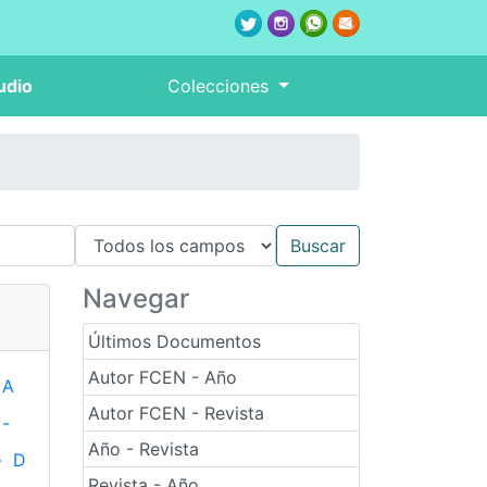
udio
Colecciones
Navegar
Últimos Documentos
Autor FCEN - Año
A
Autor FCEN - Revista
-
Año - Revista
-
D
Revista - Año