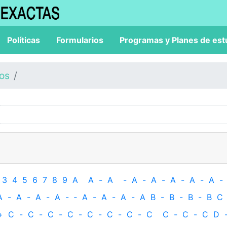
Políticas
Formularios
Programas y Planes de est
los
3
4
5
6
7
8
9
A
A
-
A
-
A
-
A
-
A
-
A
-
A
-
A
-
A
-
A
-
A
-
‐
A
-
A
-
A
-
A
B
-
B
-
B
-
B
C
+
C
-
C
-
C
-
C
-
C
-
C
-
C
-
C
C
-
C
-
C
D