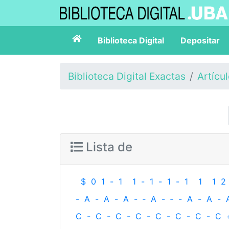
Biblioteca Digital
Depositar
Biblioteca Digital Exactas
Artícu
Lista de
$
0
1
-
1
1
-
1
-
1
-
1
1
1
2
-
A
-
A
-
A
-
‐
A
-
‐
-
A
-
A
-
C
-
C
-
C
-
C
-
C
-
C
-
C
-
C