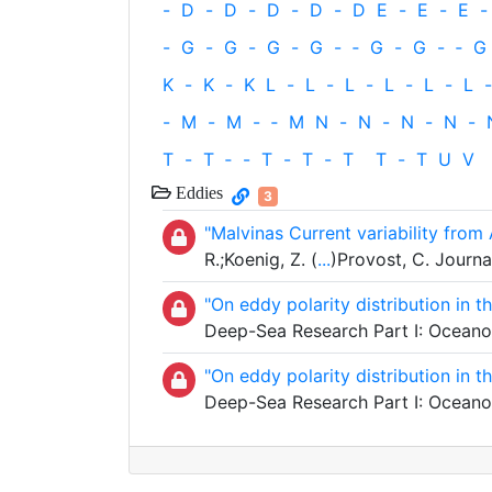
-
D
-
D
-
D
-
D
-
D
E
-
E
-
E
-
-
G
-
G
-
G
-
G
-
‐
G
-
G
-
‐
G
K
-
K
-
K
L
-
L
-
L
-
L
-
L
-
L
-
-
M
-
M
-
‐
M
N
-
N
-
N
-
N
-
T
-
T
‐
-
T
-
T
-
T
T
-
T
U
V
Eddies
3
"Malvinas Current variability from 
R.;Koenig, Z. (
...
)Provost, C. Journ
"On eddy polarity distribution in t
Deep-Sea Research Part I: Oceano
"On eddy polarity distribution in t
Deep-Sea Research Part I: Oceano