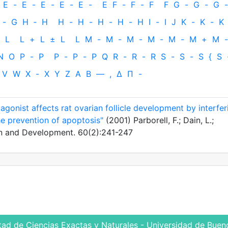
E
-
E
-
E
-
E
-
E
-
E
F
-
F
-
F
F
G
-
G
-
G
-
-
G
H
‐
H
H
-
H
-
H
-
H
-
H
I
-
I
J
K
-
K
-
K
L
L
+
L
±
L
L
M
-
M
-
M
-
M
-
M
-
M
+
M
-
N
O
P
-
P
P
-
P
-
P
Q
R
-
R
-
R
S
-
S
-
S
{
S
V
W
X
-
X
Y
Z
Α
Β
—
,
Δ
Π
-
onist affects rat ovarian follicle development by interfer
e prevention of apoptosis"
(2001) Parborell, F.; Dain, L.;
n and Development. 60(2):241-247
tad de Ciencias Exactas y Naturales - Universidad de Bueno