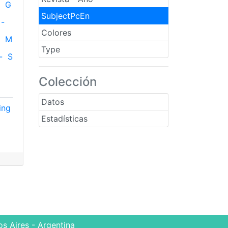
G
SubjectPcEn
-
Colores
M
Type
-
S
Colección
Datos
ing
Estadísticas
s Aires - Argentina