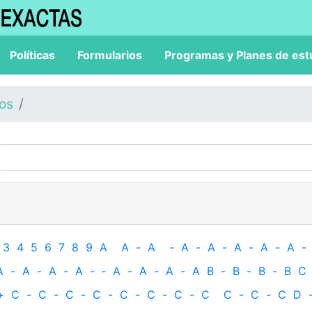
Políticas
Formularios
Programas y Planes de est
los
3
4
5
6
7
8
9
A
A
-
A
-
A
-
A
-
A
-
A
-
A
-
A
-
A
-
A
-
A
-
‐
A
-
A
-
A
-
A
B
-
B
-
B
-
B
C
+
C
-
C
-
C
-
C
-
C
-
C
-
C
-
C
C
-
C
-
C
D