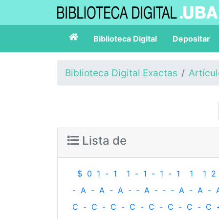
Biblioteca Digital
Depositar
Biblioteca Digital Exactas
Artícu
Lista de
$
0
1
-
1
1
-
1
-
1
-
1
1
1
2
-
A
-
A
-
A
-
‐
A
-
‐
-
A
-
A
-
C
-
C
-
C
-
C
-
C
-
C
-
C
-
C