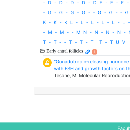
-
D
-
D
-
D
-
D
-
D
E
-
E
-
E
-
-
G
-
G
-
G
-
G
-
‐
G
-
G
-
‐
G
K
-
K
-
K
L
-
L
-
L
-
L
-
L
-
L
-
-
M
-
M
-
‐
M
N
-
N
-
N
-
N
-
T
-
T
‐
-
T
-
T
-
T
T
-
T
U
V
Early antral follicles
1
"Gonadotropin-releasing hormone ag
with FSH and growth factors on th
Tesone, M. Molecular Reproductio
Facul