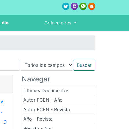
udio
Colecciones
Navegar
Últimos Documentos
Autor FCEN - Año
A
Autor FCEN - Revista
-
Año - Revista
-
D
Revista - Año