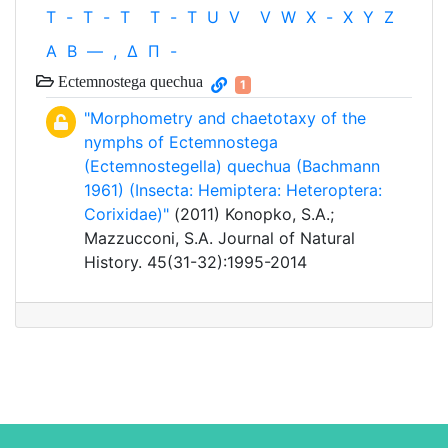
T
-
T
-
T
T
-
T
U
V
V
W
X
-
X
Y
Z
Α
Β
—
,
Δ
Π
-
Ectemnostega quechua
1
"Morphometry and chaetotaxy of the
nymphs of Ectemnostega
(Ectemnostegella) quechua (Bachmann
1961) (Insecta: Hemiptera: Heteroptera:
Corixidae)"
(2011) Konopko, S.A.;
Mazzucconi, S.A. Journal of Natural
History. 45(31-32):1995-2014